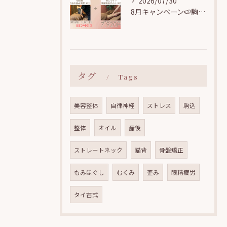
2026/07/30
8月キャンペーン🍉駒込駅近【むくみ・疲労・セルライトを丸ごとリセット！美脚シルエット矯正コース】
タグ
Tags
美容整体
自律神経
ストレス
駒込
整体
オイル
産後
ストレートネック
猫背
骨盤矯正
もみほぐし
むくみ
歪み
眼精疲労
タイ古式