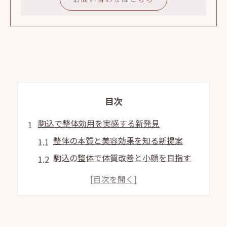
目次
駒込で整体効用を実感する新発見
整体の本質と美容効果を知る新提案
駒込の整体で体質改善と小顔を目指す
整体施術がもたらす心身の変化とは
口コミで話題の整体効用を徹底分析
整体選びで大切なポイントと注意点
東京で人気の整体が与える満足度の理由