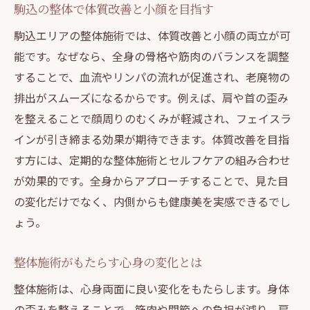
駒込の整体で体質改善と小顔を目指す
美容意識が高い方におすすめの整体技術
駒込エリアの整体施術では、体質改善と小顔の両立が可
整体は1回で変わるのか徹底解説
能です。なぜなら、全身の骨格や筋肉のバランスを調整
整体は1回で効果が出る理由を解説
することで、血流やリンパの流れが促進され、老廃物の
一回の整体体験で感じる身体の変化
排出がスムーズになるからです。例えば、肩や首の歪み
整体がすぐに効くケースと注意点
を整えることで顔周りのむくみが軽減され、フェイスラ
整体に通う頻度と理想的な期間とは
インが引き締まる効果が期待できます。体質改善を目指
す方には、定期的な整体施術とセルフケアの組み合わせ
整体の即効性と継続施術の重要性
が効果的です。全身からアプローチすることで、見た目
口コミに見る整体1回施術の体感談
の変化だけでなく、内側からも健康美を実感できるでし
肩こりや腰痛に整体が効く秘密
ょう。
慢性的な肩こり改善に整体が有効な理由
腰痛が和らぐ整体施術の特徴を解説
整体施術がもたらす心身の変化とは
整体で根本から変わる身体のバランス
整体施術は、心身両面に良い変化をもたらします。身体
肩こり・腰痛対策と整体効用の関係性
の歪みを整えることで、筋肉や関節への負担が減り、肩