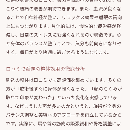
口コミで広がる整体効果の体験談
こりや腰痛の改善が期待できます。また、血流が良くな
整体が健康維持に役立つ仕組みとは
ることで自律神経が整い、リラックス効果や睡眠の質向
上にもつながります。具体的には、慢性的な疲労感が軽
整体と整骨院の違いを分かりやすく紹介
減し、日常のストレスにも強くなれるのが特徴です。心
整体と整骨院の施術法の違いを解説
と身体のバランスが整うことで、気分も前向きになりや
選び方で変わる整体と整骨院の活用法
すく、毎日がより快適に過ごせるようになります。
整体と整骨院のメリット・デメリット
美容視点で見る整体と整骨院の特徴
口コミで話題の整体効用を徹底分析
口コミで比較する整体と整骨院の評判
駒込の整体は口コミでも高評価を集めています。多くの
整体と整骨院の選び方ガイドを紹介
方が「施術後すぐに身体が軽くなった」「顔のむくみが
痛いけど効く整体の真相を探る
取れて印象が変わった」といった変化を実感していま
整体は痛いのか？体験者の声を紹介
す。なぜこうした声が多いのかというと、施術が全身の
バランス調整と美容へのアプローチを両立しているから
痛みを感じる整体と効果の関係性とは
です。実際に、肩や首の筋肉の緊張緩和や骨格調整によ
整体施術の痛さに不安を感じる方へ