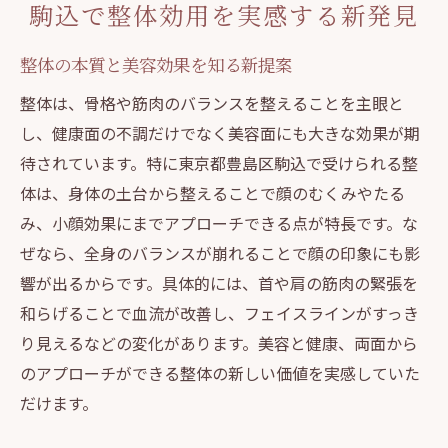
駒込で整体効用を実感する新発見
美容も叶える整体施術の魅力とは
整体の本質と美容効果を知る新提案
美容整体で叶う理想の小顔と健康美
整体施術が肌質や輪郭に与える影響
整体は、骨格や筋肉のバランスを整えることを主眼と
し、健康面の不調だけでなく美容面にも大きな効果が期
オールハンド整体で実感する美容効用
待されています。特に東京都豊島区駒込で受けられる整
美容と健康を両立できる整体体験の価値
体は、身体の土台から整えることで顔のむくみやたる
口コミで話題の美容整体の魅力を解説
み、小顔効果にまでアプローチできる点が特長です。な
小顔を目指す方必見の整体施術の秘密
ぜなら、全身のバランスが崩れることで顔の印象にも影
小顔効果が期待できる整体体験
響が出るからです。具体的には、首や肩の筋肉の緊張を
整体で叶える自然な小顔の法則
和らげることで血流が改善し、フェイスラインがすっき
顔のバランスを整える整体施術の特徴
り見えるなどの変化があります。美容と健康、両面から
のアプローチができる整体の新しい価値を実感していた
小顔矯正と整体の違いを専門的に解説
だけます。
整体体験で感じる顔のむくみ解消効果
口コミで人気の小顔整体の実態とは