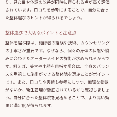
り、見た目や体調の改善が同時に得られる点が高く評価
痛いけど効く整体の実態と安全性
されています。口コミを参考にすることで、自分に合っ
口コミで話題の“痛いけど効く”整体体験
た整体選びのヒントが得られるでしょう。
整体で安全に効果を得るためのポイント
理想の自分へ導く整体の選び方ガイド
整体選びで大切なポイントと注意点
整体院選びで重視すべき美容と小顔効果
整体を選ぶ際は、施術者の経験や技術、カウンセリング
口コミや評判から選ぶ整体院のポイント
の丁寧さが重要です。なぜなら、個々の身体の状態や悩
整体の技術力と施術内容で選ぶコツ
みに合わせたオーダーメイドの施術が求められるからで
す。例えば、美容や小顔を目指す場合は、全身のバラン
通いやすさや続けやすさを整体院で比較
スを重視した施術ができる整体院を選ぶことがポイント
理想の自分を叶える整体選びの極意
です。また、口コミや実績も参考にしつつ、無理な勧誘
整体で健康と美容を手に入れる方法
がないか、衛生管理が徹底されているかも確認しましょ
う。自分に合った整体院を見極めることで、より高い効
果と満足度が得られます。