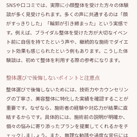
整体施術で叶える美しいシルエット形成
SNSや口コミでは、実際に小顔整体を受けた方々の体験
ボディメイクに整体を取り入れるコツ
談が多く見受けられます。多くの声に共通するのは「顔
がすっきりした」「輪郭が引き締まった」という実感で
整体と運動を組み合わせた美容習慣法
す。例えば、ブライダル整体を受けた方が大切なイベン
実際の整体体験者が語るボディ変化の声
ト前に自信を持てたという声や、継続的な施術でダイエ
東京都豊島区駒込で整体が人気な理由を探る
ット効果も感じられたという例もあります。こうした体
駒込エリアで整体が注目される背景とは
験談は、初めて整体を利用する際の参考になります。
整体需要が高まる東京の最新トレンド解説
駒込で評判の整体院が支持される理由
整体選びで後悔しないポイントと注意点
幅広い悩みに寄り添う整体院の特徴紹介
整体選びで後悔しないためには、技術力やカウンセリン
整体と美容を両立する新しい選択肢の提案
グの丁寧さ、美容整体に特化した実績を確認することが
今後の整体業界と美容の可能性について
重要です。なぜなら、施術者の経験や対応力が結果に直
結するからです。具体的には、施術前の説明が明確か、
個々の悩みに寄り添ったプランを提案してくれるかをチ
ェックしましょう。また、無理な勧誘や過度な宣伝には