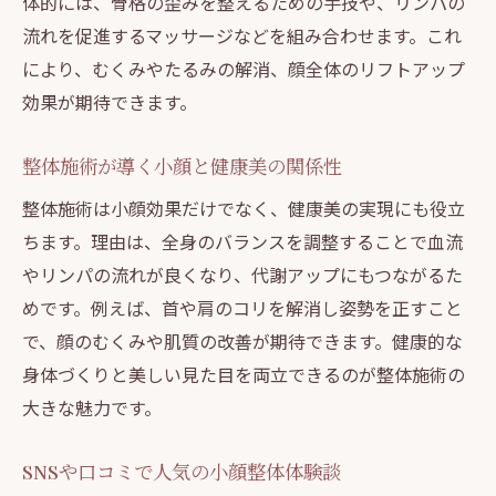
体的には、骨格の歪みを整えるための手技や、リンパの
一回施術で感じる美容整体の変化例
流れを促進するマッサージなどを組み合わせます。これ
整体施術の満足度を高めるための工夫
により、むくみやたるみの解消、顔全体のリフトアップ
施術前後で比較する効果的なチェック法
効果が期待できます。
ブライダル前に知りたい整体の効果と注意点
整体施術が導く小顔と健康美の関係性
ブライダル整体で美しい姿勢を目指す方法
結婚前に整体を受けるメリットと注意点
整体施術は小顔効果だけでなく、健康美の実現にも役立
ちます。理由は、全身のバランスを調整することで血流
整体でブライダル前の不安や悩みを解消
やリンパの流れが良くなり、代謝アップにもつながるた
美容整体でドレス映えするボディラインへ
めです。例えば、首や肩のコリを解消し姿勢を正すこと
整体施術前後のケアが持つ重要な役割
で、顔のむくみや肌質の改善が期待できます。健康的な
信頼できる整体院選びのポイントを解説
身体づくりと美しい見た目を両立できるのが整体施術の
整体で叶えるボディライン作りの秘訣
大きな魅力です。
整体で理想のボディラインを作る方法
骨格調整による美容整体の効果に注目
SNSや口コミで人気の小顔整体体験談