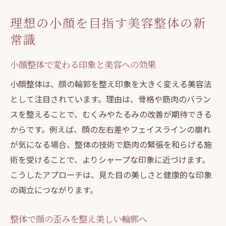
整体選びで後悔しないポイントと注意点
理想の小顔を目指す美容整体の新
ダイエットにも役立つ整体の魅力とは
常識
整体がサポートするダイエット成功法則
小顔整体で変わる印象と美容への効果
整体施術で痩せやすい体質づくりを目指す
整体とダイエットの相乗効果について解説
小顔整体は、顔の輪郭を整え印象を大きく変える美容法
として注目されています。理由は、骨格や筋肉のバラン
整体を活用した健康的なボディライン改善
スを整えることで、むくみやたるみの改善が期待できる
話題の整体ダイエット法と選び方のコツ
からです。例えば、顔の左右差やフェイスラインの崩れ
整体でモチベーション維持する秘訣とは
が気になる場合、整体の技術で筋肉の緊張を和らげる施
美しさを磨くための整体活用術を解説
術を受けることで、よりシャープな印象に近づけます。
整体で得られる美容効果とメリット
こうしたアプローチは、見た目の美しさと健康的な印象
美容整体の正しい活用法と注意点紹介
の両立につながります。
整体施術で叶える理想の美しさの秘訣
整体で顔の歪みを整え美しい輪郭へ
整体で自信を持てる容姿を目指す方法