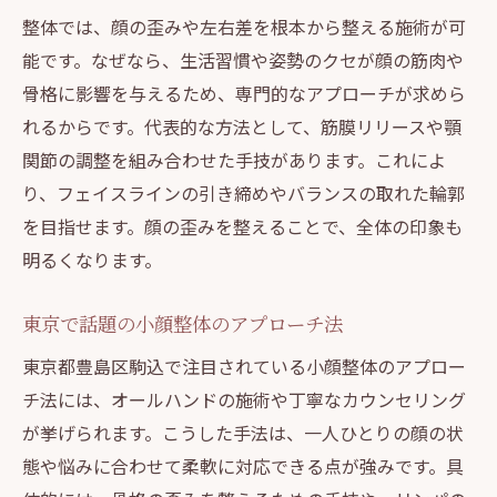
整体の施術後に実感できる美の変化例
整体では、顔の歪みや左右差を根本から整える施術が可
能です。なぜなら、生活習慣や姿勢のクセが顔の筋肉や
整体を美容習慣に取り入れるコツとは
骨格に影響を与えるため、専門的なアプローチが求めら
健康と美容を両立する整体の選び方
れるからです。代表的な方法として、筋膜リリースや顎
健康美を実現する整体院選びの基準
関節の調整を組み合わせた手技があります。これによ
整体の技術や評判を見極めるポイント
り、フェイスラインの引き締めやバランスの取れた輪郭
美容整体を選ぶ際の注意点とNGワード
を目指せます。顔の歪みを整えることで、全体の印象も
口コミで選ぶ信頼できる整体院活用術
明るくなります。
整体で健康と美しさを手に入れる方法
東京で話題の小顔整体のアプローチ法
費用対効果が高い整体サービスの特徴
1回で変化を感じる整体の体験ポイント
東京都豊島区駒込で注目されている小顔整体のアプロー
チ法には、オールハンドの施術や丁寧なカウンセリング
整体は1回で効果を実感できるのか解説
が挙げられます。こうした手法は、一人ひとりの顔の状
初回整体体験時に注目すべきポイント
態や悩みに合わせて柔軟に対応できる点が強みです。具
整体の即効性と持続力の違いを知ろう