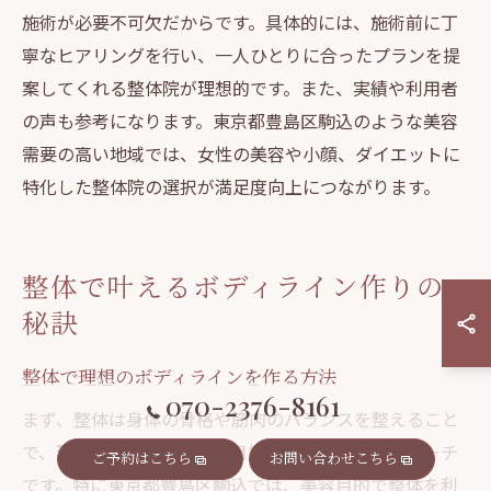
施術が必要不可欠だからです。具体的には、施術前に丁
寧なヒアリングを行い、一人ひとりに合ったプランを提
案してくれる整体院が理想的です。また、実績や利用者
の声も参考になります。東京都豊島区駒込のような美容
需要の高い地域では、女性の美容や小顔、ダイエットに
特化した整体院の選択が満足度向上につながります。
整体で叶えるボディライン作りの
秘訣
整体で理想のボディラインを作る方法
070-2376-8161
まず、整体は身体の骨格や筋肉のバランスを整えること
で、理想のボディラインを目指す方に有効なアプローチ
ご予約はこちら
お問い合わせこちら
です。特に東京都豊島区駒込では、美容目的で整体を利