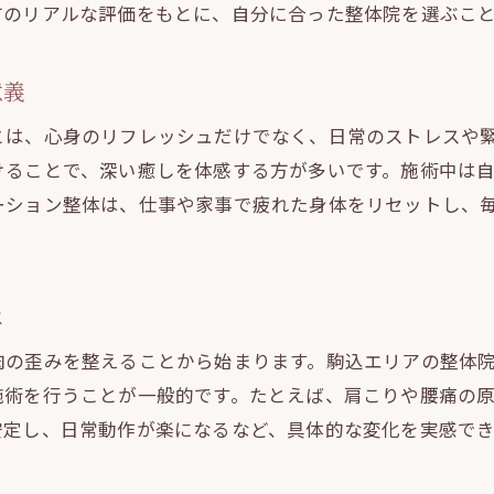
根本改善を目指す整体の施術内容と特徴
方のリアルな評価をもとに、自分に合った整体院を選ぶこ
整体体験で分かる身体の変化と健康維持法
慢性不調への整体アプローチの実例紹介
意義
整体と生活習慣改善で得られる効果とは
とは、心身のリフレッシュだけでなく、日常のストレスや
整体で長期的な健康をサポートする秘訣
けることで、深い癒しを体感する方が多いです。施術中は
口コミで注目される駒込整体の特徴
ーション整体は、仕事や家事で疲れた身体をリセットし、
整体院選びに口コミが重要な理由を解説
実際の声から見る整体の高評価ポイント
は
整体体験談で分かる満足度と安心感
口コミで話題のマッサージや施術内容
肉の歪みを整えることから始まります。駒込エリアの整体
整体の魅力と口コミ評判の関係性を探る
施術を行うことが一般的です。たとえば、肩こりや腰痛の
安定し、日常動作が楽になるなど、具体的な変化を実感で
信頼できる整体を見極めるポイントまとめ
マッサージを通じた生活の質向上法