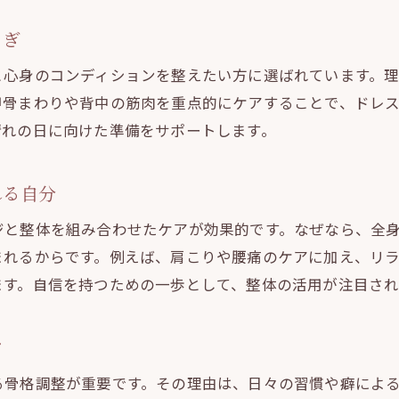
理想の自分へ導く整体の実感ポイント
らぎ
整体で得られる変化と理想への第一歩
と心身のコンディションを整えたい方に選ばれています。
小顔マッサージで感じる美容効果と実感
甲骨まわりや背中の筋肉を重点的にケアすることで、ドレ
ブライダル整体が導く自分磨きの方法
晴れの日に向けた準備をサポートします。
整体体験を通じた満足度と継続のコツ
日常生活に活かす整体の実践的ポイント
れる自分
整体で叶える理想の自分へ近づく習慣
ジと整体を組み合わせたケアが効果的です。なぜなら、全
まれるからです。例えば、肩こりや腰痛のケアに加え、リ
ます。自信を持つための一歩として、整体の活用が注目され
ツ
る骨格調整が重要です。その理由は、日々の習慣や癖によ