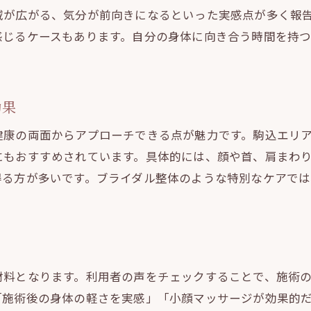
域が広がる、気分が前向きになるといった実感点が多く報
整体による美しい姿勢作りの秘訣とコツ
感じるケースもあります。自分の身体に向き合う時間を持
理想の自分像に近づく整体のサポート力
整体体験者が語る変化と新しい自分の発見
整体体験で感じるリラクゼーション効果
効果
整体で深まるリラクゼーションの時間とは
健康の両面からアプローチできる点が魅力です。駒込エリ
マッサージと整体が心身に及ぼす癒しの力
にもおすすめされています。具体的には、顔や首、肩まわ
整体の施術で感じるストレス解消の瞬間
得る方が多いです。ブライダル整体のような特別なケアで
整体体験者が語る心地よさと実感ポイント
整体とリラクゼーションの相乗効果の秘密
日常に活かす整体のリラックス法を知る
慢性の悩みなら整体で根本からケア
材料となります。利用者の声をチェックすることで、施術
整体で慢性的な肩こり腰痛を緩和させる方法
「施術後の身体の軽さを実感」「小顔マッサージが効果的