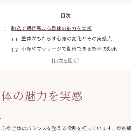
目次
駒込で期待高まる整体の魅力を実感
整体がもたらす心身の変化とその実感点
小顔やマッサージで期待できる整体の効果
整体を選ぶ際に気になる口コミや評判
リラクゼーション目的で整体を受ける意義
整体で実感する身体のバランス調整とは
整体院の選び方と通いやすさのポイント
整体の魅力を実感
小顔やブライダル整体が叶える新しい自分
整体で憧れの小顔を目指すためのアプローチ
点
ブライダル整体が与える美容と心の安らぎ
、心身全体のバランスを整える役割を担っています。東京
マッサージと整体で引き出す自信あふれる自分