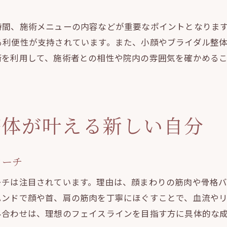
ト
整体とマッサージで得る毎日の快適さ
生活習慣と整体の相乗効果を実感する方法
時間、施術メニューの内容などが重要なポイントとなりま
整体によるリズム改善と質の高い暮らし
る利便性が支持されています。また、小顔やブライダル整
術を利用して、施術者との相性や院内の雰囲気を確かめる
マッサージ習慣がもたらす日常の変化
整体体験から考える自分に合ったケア法
整体で心身のバランスを整えるコツ
整体選びのポイントと通いやすさの秘訣
整体が叶える新しい自分
整体院選びで大切なチェックポイント
通いやすさを重視した整体探しのコツ
ローチ
整体の施術内容とアクセスの両立方法
ーチは注目されています。理由は、顔まわりの筋肉や骨格
整体院の雰囲気やカウンセリングの重要性
ハンドで顔や首、肩の筋肉を丁寧にほぐすことで、血流や
ライフスタイルに合わせた通院計画の立て方
み合わせは、理想のフェイスラインを目指す方に具体的な
口コミや評判を活かした整体選びの秘訣