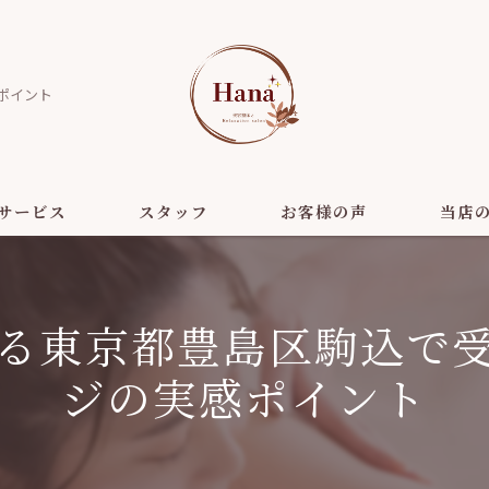
ポイント
サービス
スタッフ
お客様の声
当店
美容
る東京都豊島区駒込で
ダイエッ
ジの実感ポイント
リラクゼ
ヘッドス
小顔