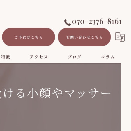
070-2376-8161
ご予約はこちら
お問い合わせこちら
の特徴
アクセス
ブログ
コラム
受ける小顔やマッサー
ト
ーション
パ