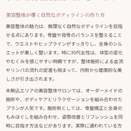
美容整体が導く自然なボディラインの作り方
美容整体の魅力は、無理なく自然なボディラインを目指
せる点にあります。骨盤や背骨のバランスを整えること
で、ウエストやヒップラインがすっきりし、全身のシル
エットが美しく整います。特に30代女性は、体型の変化
やむくみを感じやすい時期ですが、整体施術による血流
やリンパの流れの促進も相まって、内側から健康的な美
しさが引き出されます。
本駒込エリアの美容整体サロンでは、オーダーメイドの
施術や、ボディケアとリラクゼーションを組み合わせた
プランが人気です。施術例としては、骨盤矯正と全身の
もみほぐしを組み合わせ、姿勢改善とリフレッシュを同
時に目指す方法などがあります。実際に通われている方