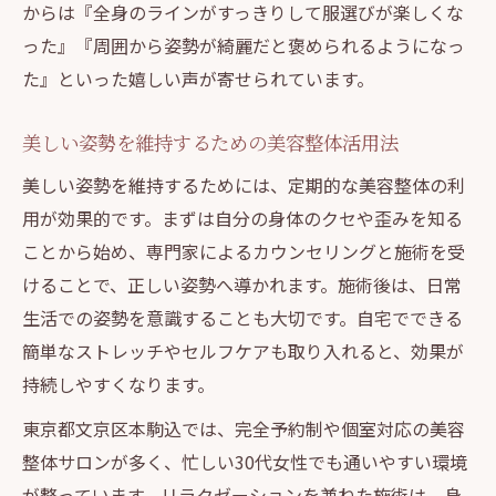
からは『全身のラインがすっきりして服選びが楽しくな
った』『周囲から姿勢が綺麗だと褒められるようになっ
た』といった嬉しい声が寄せられています。
美しい姿勢を維持するための美容整体活用法
美しい姿勢を維持するためには、定期的な美容整体の利
用が効果的です。まずは自分の身体のクセや歪みを知る
ことから始め、専門家によるカウンセリングと施術を受
けることで、正しい姿勢へ導かれます。施術後は、日常
生活での姿勢を意識することも大切です。自宅でできる
簡単なストレッチやセルフケアも取り入れると、効果が
持続しやすくなります。
東京都文京区本駒込では、完全予約制や個室対応の美容
整体サロンが多く、忙しい30代女性でも通いやすい環境
が整っています。リラクゼーションを兼ねた施術は、身