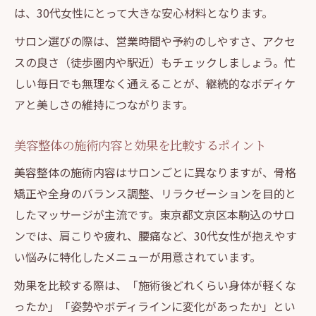
は、30代女性にとって大きな安心材料となります。
サロン選びの際は、営業時間や予約のしやすさ、アクセ
スの良さ（徒歩圏内や駅近）もチェックしましょう。忙
しい毎日でも無理なく通えることが、継続的なボディケ
アと美しさの維持につながります。
美容整体の施術内容と効果を比較するポイント
美容整体の施術内容はサロンごとに異なりますが、骨格
矯正や全身のバランス調整、リラクゼーションを目的と
したマッサージが主流です。東京都文京区本駒込のサロ
ンでは、肩こりや疲れ、腰痛など、30代女性が抱えやす
い悩みに特化したメニューが用意されています。
効果を比較する際は、「施術後どれくらい身体が軽くな
ったか」「姿勢やボディラインに変化があったか」とい