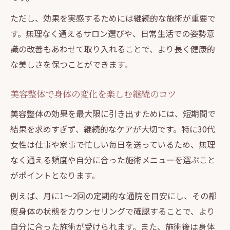
美容整体が導く自然なボディラインの作り
ただし、効果を実感するためには継続的な施術が重要で
方
す。無理なく通えるサロン選びや、日常生活での姿勢意
美しい姿勢を維持するための美容整体活用
識の改善もあわせて取り入れることで、より長く健康的
法
な美しさを保つことができます。
30代女性のための姿勢改善アドバイス
忙しい人にも最適なリラクゼーション体験
美容整体で身体の変化を楽しむ継続のコツ
短時間で効果実感できる美容整体の魅力
美容整体の効果を最大限に引き出すためには、短期間で
美容整体で得られるリラクゼーション効果
結果を求めすぎず、継続的なケアが大切です。特に30代
心身を癒やす美容整体のリフレッシュ術
女性は仕事や家事で忙しい毎日を送っているため、無理
忙しい女性が選ぶ美容整体の活用ポイント
なく通える頻度や自分に合った施術メニューを選ぶこと
美容整体でストレスを和らげる体験談紹介
がポイントとなります。
健康と美容を叶える整体の選び方
例えば、月に1～2回の定期的な通院を目安にし、その都
30代女性が安心できる美容整体サロンの選
度身体の状態をカウンセリングで確認することで、より
び方
自分に合った施術が受けられます。また、施術後は身体