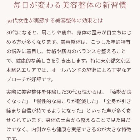
毎日が変わる美容整体の新習慣
30代女性に喜ばれる身体ケア術
美容整体で叶える30代女性の理想の身体
30代女性が実感する美容整体の効果とは
肩こりや疲れを美容整体で根本改善する方
30代になると、肩こりや疲れ、身体の歪みが目立ちはじ
法
める方が多くなります。美容整体は、こうした年齢特有
女性のための美容整体セルフケアアドバイ
の悩みに着目し、骨格や筋肉のバランスを整えること
ス
で、健康的な美しさを引き出します。特に東京都文京区
本駒込エリアでは、オールハンドの施術による丁寧なア
美容整体による小顔・姿勢ケアのポイント
プローチが好評です。
解説
美容整体がサポートする産後の身体バラン
実際に美容整体を体験した30代女性からは、「姿勢が良
ス
くなった」「慢性的な肩こりが軽減した」「全身が引き
締まり自信が持てるようになった」といった声が多く寄
美容整体で整う美しい姿勢の秘訣
せられています。身体の土台から整えることで見た目だ
美容整体で姿勢が整う仕組みを徹底解説
けでなく、内側からも健康を実感できるのが大きな特徴
猫背や歪みを美容整体でケアするメリット
です。