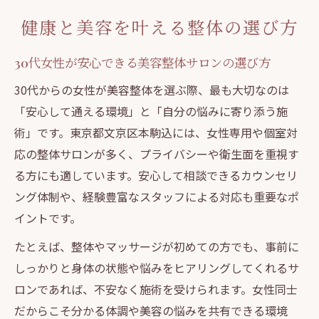
健康と美容を叶える整体の選び方
30代女性が安心できる美容整体サロンの選び方
30代からの女性が美容整体を選ぶ際、最も大切なのは
「安心して通える環境」と「自分の悩みに寄り添う施
術」です。東京都文京区本駒込には、女性専用や個室対
応の整体サロンが多く、プライバシーや衛生面を重視す
る方にも適しています。安心して相談できるカウンセリ
ング体制や、経験豊富なスタッフによる対応も重要なポ
イントです。
たとえば、整体やマッサージが初めての方でも、事前に
しっかりと身体の状態や悩みをヒアリングしてくれるサ
ロンであれば、不安なく施術を受けられます。女性同士
だからこそ分かる体調や美容の悩みを共有できる環境