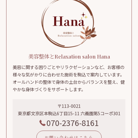
美容整体とRelaxation salon Hana
美容に関する困りごとやリラクゼーションなど、お客様の
様々な気がかりに合わせた施術を駒込で案内しています。
オールハンドの整体で身体の土台からバランスを整え、健
やかな身体づくりをサポートします。
〒113-0021
東京都文京区本駒込6丁目15-11 六義園第5コーポ301
070-2376-8161
お問い合わせはこちら