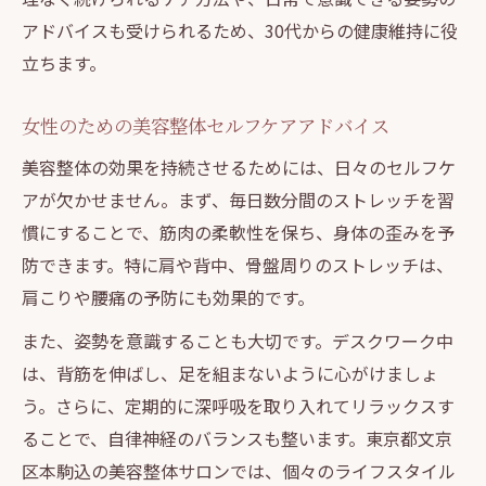
アドバイスも受けられるため、30代からの健康維持に役
立ちます。
女性のための美容整体セルフケアアドバイス
美容整体の効果を持続させるためには、日々のセルフケ
アが欠かせません。まず、毎日数分間のストレッチを習
慣にすることで、筋肉の柔軟性を保ち、身体の歪みを予
防できます。特に肩や背中、骨盤周りのストレッチは、
肩こりや腰痛の予防にも効果的です。
また、姿勢を意識することも大切です。デスクワーク中
は、背筋を伸ばし、足を組まないように心がけましょ
う。さらに、定期的に深呼吸を取り入れてリラックスす
ることで、自律神経のバランスも整います。東京都文京
区本駒込の美容整体サロンでは、個々のライフスタイル