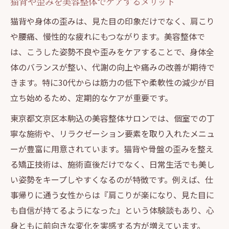
猫背や歪みを美容整体でケアするメリット
猫背や身体の歪みは、見た目の印象だけでなく、肩こり
や腰痛、慢性的な疲れにもつながります。美容整体で
は、こうした姿勢不良や歪みをケアすることで、身体全
体のバランスが整い、代謝の向上や痛みの改善が期待で
きます。特に30代からは筋力の低下や柔軟性の減少が目
立ち始めるため、定期的なケアが重要です。
東京都文京区本駒込の美容整体サロンでは、個室での丁
寧な施術や、リラクゼーション要素を取り入れたメニュ
ーが豊富に用意されています。猫背や骨盤の歪みを整え
る矯正技術は、施術直後だけでなく、日常生活でも美し
い姿勢をキープしやすくなるのが特徴です。例えば、仕
事帰りに通う女性からは『肩こりが楽になり、見た目に
も自信が持てるようになった』という体験談もあり、心
身ともに前向きな変化を実感する方が増えています。