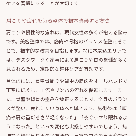
ケアを習慣にすることが大切です。
肩こりや疲れを美容整体で根本改善する方法
肩こりや慢性的な疲れは、現代女性の多くが抱える悩み
です。美容整体では、筋肉や骨格のバランスを整えるこ
とで、根本的な改善を目指します。特に本駒込エリアで
は、デスクワークや家事による肩こりや首の緊張が多く
見られるため、定期的な整体ケアが有効です。
具体的には、肩甲骨周りや背中の筋肉をオールハンドで
丁寧にほぐし、血流やリンパの流れを促進します。ま
た、骨盤や背骨の歪みを矯正することで、全身のバラン
スが整い、疲れにくい身体へと導きます。施術後は「頭
痛や肩の重だるさが軽くなった」「夜ぐっすり眠れるよ
うになった」といった変化も実感しやすいでしょう。無
理なく続けられるケア方法や、日常で意識できる姿勢の