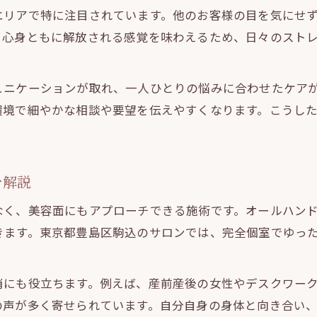
エリアで特に注目されています。他のお客様の目を気にせ
整体で骨盤矯正しながらリラックスできる理由
、心身ともに解放される感覚を味わえるため、日々のスト
産後の疲れを整体とリラックスで優しくサポート
産前産後の骨盤矯正が必要な理由とは
ュニケーションが取れ、一人ひとりの悩みに合わせたケア
整体による産前産後の骨盤矯正の重要性を解説
環境で細やかな相談や要望を伝えやすくなります。こうし
骨盤矯正が整体で産後ママを支える理由とは
産前産後のむくみ対策も整体で効果的にサポート
整体で骨盤の歪みを整えマタニティ期も快適に
を解説
リラックスできる整体空間で骨盤矯正を実現
なく、美容面にもアプローチできる施術です。オールハン
マタニティ期も安心の整体ケアの魅力
きます。東京都豊島区駒込のサロンでは、完全個室でゆっ
マタニティ整体で安心とリラックスを提供
産前産後も対応の整体で不調を優しくケア
消にも役立ちます。例えば、産前産後の女性やデスクワー
骨盤矯正とむくみ改善で快適なマタニティ期
の声が多く寄せられています。自分自身の身体と向き合い