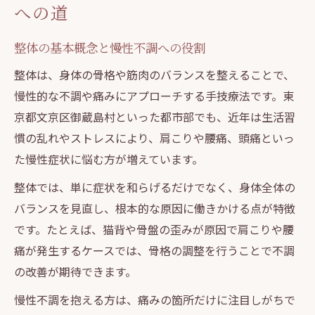
整体を活用した毎日の簡単セルフケア術
への道
整体視点から見る正しい姿勢と習慣化法
整体の基本概念と慢性不調への役割
自宅で実践できる整体的ストレッチ方法
整体発想で日常動作を見直すコツと効果
整体は、身体の骨格や筋肉のバランスを整えることで、
慢性的な不調や痛みにアプローチする手技療法です。東
整体セルフケアで再発予防を目指す理由
京都文京区御蔵島村といった都市部でも、近年は生活習
心身のバランスを整える整体活用法
慣の乱れやストレスにより、肩こりや腰痛、頭痛といっ
整体で心身バランスを保つための基礎知識
た慢性症状に悩む方が増えています。
整体施術が自律神経に与える良い影響
整体では、単に症状を和らげるだけでなく、身体全体の
整体の視点でストレス緩和を目指す方法
バランスを見直し、根本的な原因に働きかける点が特徴
整体で心も身体も軽くなるアプローチ法
です。たとえば、猫背や骨盤の歪みが原因で肩こりや腰
整体の継続利用で得られる心身の変化
痛が発生するケースでは、骨格の調整を行うことで不調
慢性的な痛みを和らげる整体の力とは
の改善が期待できます。
整体が慢性的な痛みに有効な理由と特徴
慢性不調を抱える方は、痛みの箇所だけに注目しがちで
整体アプローチで痛みの根本改善を図る