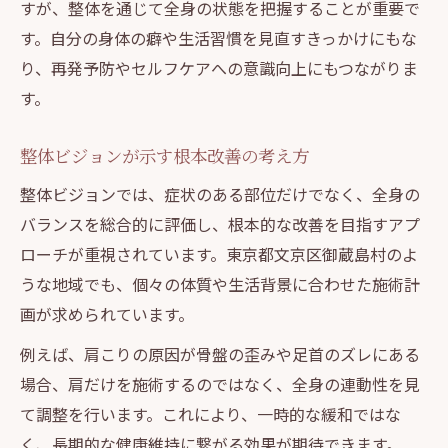
すが、整体を通じて全身の状態を把握することが重要で
整体施術後に感じる身体の変化とその意味
す。自分の身体の癖や生活習慣を見直すきっかけにもな
整体の視点で考える痛みの再発防止策
り、再発予防やセルフケアへの意識向上にもつながりま
す。
整体経験者が語る慢性痛改善の実感とは
整体アプローチで目指す理想の健やかさ
整体ビジョンが示す根本改善の考え方
整体が導く健やかな身体への第一歩
整体ビジョンでは、症状のある部位だけでなく、全身の
整体的視点で考える健康の新常識
バランスを総合的に評価し、根本的な改善を目指すアプ
整体を取り入れた理想的な生活習慣とは
ローチが重視されています。東京都文京区御蔵島村のよ
整体とセルフケアの相乗効果を実感しよう
うな地域でも、個々の体質や生活背景に合わせた施術計
整体の活用が健康維持に不可欠な理由
画が求められています。
不調対策に整体を選ぶ理由を徹底解説
例えば、肩こりの原因が骨盤の歪みや足首のズレにある
整体が不調対策に優れている理由を紹介
場合、肩だけを施術するのではなく、全身の連動性を見
整体選択がもたらす心身へのプラス効果
て調整を行います。これにより、一時的な緩和ではな
整体施術で得られる安心感と信頼性
く、長期的な健康維持に繋がる効果が期待できます。