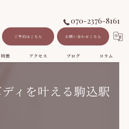
070-2376-8161
ご予約はこちら
お問い合わせこちら
の特徴
アクセス
ブログ
コラム
ボディを叶える駒込駅
ト
ーション
パ