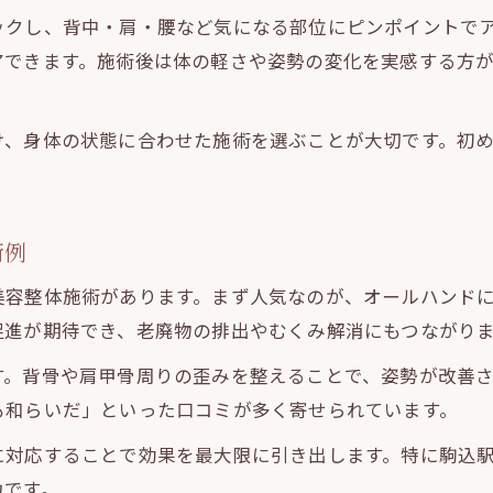
美ボディ維持に効果的な背中ストレッチ方法
ックし、背中・肩・腰など気になる部位にピンポイントで
美容整体と組み合わせた背中ケアのコツ
アできます。施術後は体の軽さや姿勢の変化を実感する方
忙しい女性も安心の通いやすい美容整体
駅近で通いやすい美容整体サロンの魅力
け、身体の状態に合わせた施術を選ぶことが大切です。初
忙しい女性に支持される美容整体の特徴
美ボディを目指す女性のための美容整体通い方
予約がしやすい美容整体で背中のたるみケア
術例
仕事終わりに行ける美容整体で美ボディ習慣
美容整体施術があります。まず人気なのが、オールハンド
背中美人を目指すための専門ケア方法
促進が期待でき、老廃物の排出やむくみ解消にもつながり
美容整体の専門技術で背中美人へ近づく方法
す。背骨や肩甲骨周りの歪みを整えることで、姿勢が改善
美ボディを叶える背中集中ケアのポイント
も和らいだ」といった口コミが多く寄せられています。
美容整体における背中たるみ解消テクニック
に対応することで効果を最大限に引き出します。特に駒込
専門家が推奨する美ボディ維持の背中ケア
力です。