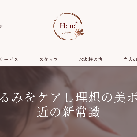
識
サービス
スタッフ
お客様の声
当店
美容
るみをケアし理想の美
ダイエッ
近の新常識
リラクゼ
ヘッドス
小顔