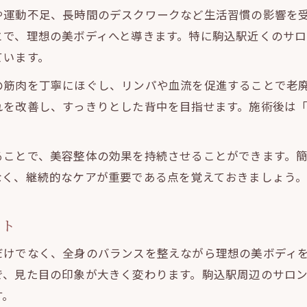
や運動不足、長時間のデスクワークなど生活習慣の影響を
美容整体の施術後に感じる美ボディ変化とは
とで、理想の美ボディへと導きます。特に駒込駅近くのサ
体験者が語る美容整体の背中ケア効果
ています。
美容整体を選ぶなら理想の背中が現実に
の筋肉を丁寧にほぐし、リンパや血流を促進することで老
美容整体で叶う理想の背中ラインの作り方
れを改善し、すっきりとした背中を目指せます。施術後は
美ボディを目指す女性が美容整体を選ぶ理由
背中のたるみ対策に適した美容整体の特徴
ることで、美容整体の効果を持続させることができます。
美容整体で変わる美ボディと自信の持ち方
なく、継続的なケアが重要である点を覚えておきましょう
美容整体選びで失敗しないポイントとは
美ボディ作りへ背中ケアを始める新習慣
ント
美容整体を活用した背中ケアの新しい習慣
だけでなく、全身のバランスを整えながら理想の美ボディ
毎日続けたい美ボディのための背中セルフケア
で、見た目の印象が大きく変わります。駒込駅周辺のサロ
美容整体で実践する背中のたるみ改善法
す。