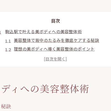
目次
駒込駅で叶える美ボディへの美容整体術
美容整体で背中のたるみを徹底ケアする秘訣
理想の美ボディへ導く美容整体のポイント
背中のたるみ改善に有効な美容整体施術例
美容整体サロン選びで美ボディを実感する方法
駅近で美容整体が人気な理由と美ボディ効果
背中のたるみに効く美容整体体験記
ボディへの美容整体術
美容整体で背中のたるみがどう変わるか体験談
美ボディ実現を叶える美容整体の施術内容
る秘訣
背中のたるみ解消に挑戦した美容整体体験レポー