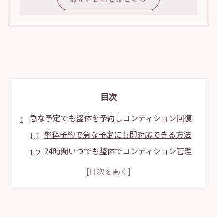
目次
急な予定でも整体を予約しコンディション回復
整体予約で急な予定にも即対応できる方法
24時間いつでも整体でコンディション管理
整体で疲れ顔やたるみの悩みをリセット
整体の即日予約で理想の体調を目指すコツ
駒込駅近の整体を活用し急な人と会う準備
24時間対応の整体予約で理想の身体へ