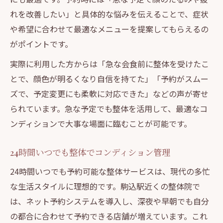
たるみ・疲れ顔対策に整体が選ばれる理由
れを改善したい」と具体的な悩みを伝えることで、症状
整体活用で自信の持てる印象を手に入れる
や希望に合わせて最適なメニューを提案してもらえるの
整体の予約術で美容と健康の両立を実現
がポイントです。
駒込駅で整体予約するメリットとは
実際に利用した方からは「急な会食前に整体を受けたこ
整体を駒込駅近で予約する利便性と安心感
とで、顔色が明るくなり自信を持てた」「予約がスムー
駒込駅周辺で整体予約が支持される理由
ズで、予定変更にも柔軟に対応できた」などの声が寄せ
駅近整体予約で通いやすさと快適施術を両
られています。急な予定でも整体を活用して、最適なコ
立
ンディションで大事な場面に臨むことが可能です。
整体予約が駒込で人気の秘密と魅力を解説
24時間いつでも整体でコンディション管理
整体院選びで駒込駅周辺の強みを活かす方
法
24時間いつでも予約可能な整体サービスは、現代の多忙
仕事帰りもスムーズ予約で整体施術を体験
な生活スタイルに理想的です。駒込駅近くの整体院で
は、ネット予約システムを導入し、深夜や早朝でも自分
整体を仕事帰りにスムーズ予約するコツ
の都合に合わせて予約できる店舗が増えています。これ
整体のネット予約で忙しい日も安心施術