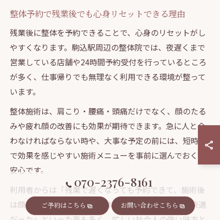
整体予約で残業後でも心身リセットできる理由
残業後に整体を予約できることで、心身のリセットがし
やすくなります。駒込駅周辺の整体院では、夜遅くまで
営業している店舗や24時間予約受付を行っているところ
が多く、仕事帰りでも無理なく利用できる環境が整って
います。
整体施術は、肩こり・腰痛・頭痛だけでなく、顔のたる
みや疲れ顔の改善にも効果が期待できます。急に人と会
わなければならない時や、大事な予定の前には、短時間
で効果を感じやすい施術メニューを事前に選んでおくと
安心です。
070-2376-8161
利用者からは「残業で遅くなっても予約できて、施術後
は顔色が良くなった」「身体の重さが取れて翌日も快適
ご予約はこちら
お問い合わせこちら
だった」といった声も多く、忙しい社会人の強い味方と