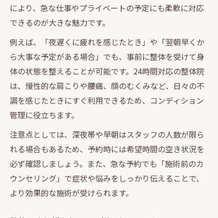
により、急な仕事やプライベートの予定にも柔軟に対応
整体予約で残業後でも心身リセットできる
できるのが大きな魅力です。
理由
例えば、「夜遅くに疲れを感じたとき」や「翌朝早くか
仕事帰り整体活用で翌日のパフォーマンス
ら大事な予定がある場合」でも、事前に整体を受けて身
向上
体の状態を整えることが可能です。24時間対応の整体院
整体施術を手軽に予約し習慣化する方法
は、慢性的な肩こりや腰痛、顔のむくみなど、日々の不
予約不要で待たずに整体を受ける方法
調を感じたときにすぐ利用できるため、コンディション
整体を予約不要でスムーズに受けるポイン
管理に役立ちます。
ト
注意点としては、深夜帯や早朝はスタッフの人数が限ら
予約なしでも整体施術が可能なケースとは
れる場合もあるため、予約時には希望時間の空き状況を
整体の待ち時間ゼロ実現術と利用のコツ
必ず確認しましょう。また、急な予約でも「施術前のカ
予約不要整体のメリットと注意点を解説
ウンセリング」で症状や悩みをしっかり伝えることで、
整体予約と併用できる便利な利用方法
より効果的な施術が受けられます。