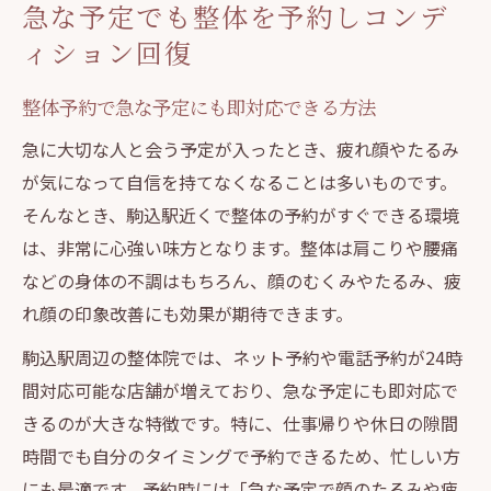
急な予定でも整体を予約しコンデ
24時間整体予約で朝夜も自分をリフレッシ
ィション回復
ュ
整体を24時間予約し忙しい日常に柔軟対応
整体予約で急な予定にも即対応できる方法
整体予約の便利さで理想の身体づくりを実
急に大切な人と会う予定が入ったとき、疲れ顔やたるみ
現
が気になって自信を持てなくなることは多いものです。
深夜や早朝も整体で健康管理ができるメリ
そんなとき、駒込駅近くで整体の予約がすぐできる環境
ット
は、非常に心強い味方となります。整体は肩こりや腰痛
などの身体の不調はもちろん、顔のむくみやたるみ、疲
整体の24時間予約がもたらす安心感と効果
れ顔の印象改善にも効果が期待できます。
疲れ顔やたるみ対策に整体活用の新提案
駒込駅周辺の整体院では、ネット予約や電話予約が24時
整体で疲れ顔やたるみを根本からケアする
間対応可能な店舗が増えており、急な予定にも即対応で
方法
きるのが大きな特徴です。特に、仕事帰りや休日の隙間
整体予約で表情の変化に早めのアプローチ
時間でも自分のタイミングで予約できるため、忙しい方
を
にも最適です。予約時には「急な予定で顔のたるみや疲