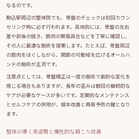
なるのです。
信頼できる整体院の選び方と見極めポイン
ト
駒込駅周辺の整体院でも、骨盤のチェックは初回カウン
骨盤矯正と猫背矯正に強い整体院の特徴
セリング時に必ず行われます。具体的には、骨盤の左右
差や前後の傾き、筋肉の緊張具合などを丁寧に確認し、
整体と整骨院の違いと選択基準を解説
その人に最適な施術を提案します。たとえば、骨盤周辺
整体の施術方法や効果的な通い方のコツ
の筋肉をほぐしながら、関節の可動域を広げるオールハ
整体でよくある疑問とその正しい知識
ンドの施術が主流です。
猫背は整体で何回通えば変わる？具体的な目安
注意点としては、骨盤矯正は一度の施術で劇的な変化を
を伝授
感じる場合もありますが、長年の歪みは数回の継続的な
整体による猫背矯正の通院回数と目安を解
ケアが必要なケースが多いです。定期的なメンテナンス
説
とセルフケアの併用が、根本改善と再発予防の鍵となり
骨盤の歪み調整と猫背改善の期間について
ます。
整体で効果を実感するまでの流れとは
個人差が出る整体の猫背矯正の期間を知る
整体が導く美姿勢と慢性的な肩こり改善