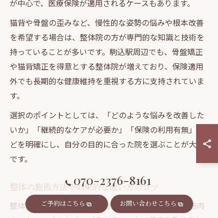
が中心で、医療保険が適用されるケースもあります。
猫背や骨盤の歪みなど、慢性的な姿勢の悩みや根本改善
を希望する場合は、整体院の方が専門的な知識と技術を
持っていることが多いです。駒込駅周辺でも、骨盤矯正
や猫背矯正を得意とする整体院が増えており、保険適用
外でも長期的な健康維持を重視する方に支持されていま
す。
選択のポイントとしては、「どのような悩みを改善した
いか」「継続的なケアが必要か」「保険の利用有無」な
どを明確にし、自分の目的に合った院を選ぶことが大切
です。
070-2376-8161
整体の施術方法や効果的な通い方のコツ
ご予約はこちら
お問い合わせこちら
整体の施術方法は、骨盤や背骨の手技による調整、筋肉