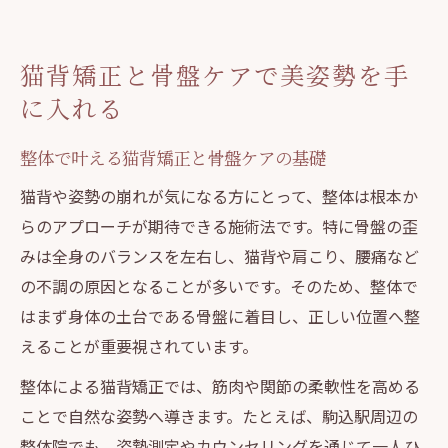
一発で変わる整体の実際と継続のコツ
整体を活用した猫背改善の新常識とは
猫背矯正と骨盤ケアで美姿勢を手
整体による猫背改善の最新アプローチとは
に入れる
骨盤矯正と整体で根本から姿勢を見直す方
法
整体で叶える猫背矯正と骨盤ケアの基礎
カイロプラクティックとの違いを整体で実
猫背や姿勢の崩れが気になる方にとって、整体は根本か
感
らのアプローチが期待できる施術法です。特に骨盤の歪
整体で得られる猫背矯正の持続効果を解説
みは全身のバランスを左右し、猫背や肩こり、腰痛など
の不調の原因となることが多いです。そのため、整体で
整体院選びに役立つ猫背矯正の専門性と実
はまず身体の土台である骨盤に着目し、正しい位置へ整
績
えることが重要視されています。
骨盤の歪みが姿勢にもたらす影響を徹底解説
整体による猫背矯正では、筋肉や関節の柔軟性を高める
骨盤の歪みが整体で改善される理由とは
ことで自然な姿勢へ導きます。たとえば、駒込駅周辺の
整体施術が姿勢バランスに与える具体的効
整体院でも、姿勢測定やカウンセリングを通じて一人ひ