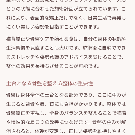
果
とりの状態に合わせた施術計画が立てられています。こ
骨盤矯正と猫背対策を両立する整体の魅力
れにより、表面的な矯正だけでなく、日常生活で再発し
整体を通じた長期的な骨盤ケアの重要ポイ
にくい美しい姿勢を目指すことができます。
ント
猫背矯正や骨盤ケアを始める際は、自分の身体の状態や
肩こりや腰痛を整体で根本から解消する方
生活習慣を見直すことも大切です。施術後に自宅ででき
法
るストレッチや姿勢意識のアドバイスを受けることで、
デスクワーク女性が注目する整体の魅力
整体の効果を長持ちさせることが可能です。
デスクワーク女性必見の整体と骨盤矯正
整体で猫背改善を叶える働く女性の選択肢
土台となる骨盤を整える整体の重要性
整体がデスクワークの体の負担を軽減する
骨盤は身体全体の土台となる部分であり、ここに歪みが
理由
生じると背骨や肩、首にも負担がかかります。整体では
骨盤矯正で美しさと健康を両立する整体法
骨盤矯正を重視し、全身のバランスを整えることで猫背
整体で叶える肩こり腰痛の根本ケア術
や慢性的な肩こりの改善につなげます。骨盤の歪みが解
整体選びに迷ったら知っておきたい基礎知識
消されると、体幹が安定し、正しい姿勢を維持しやすく