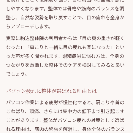
頭が前に出る悪姿勢と整体ケアのポイント
しやすくなります。整体では骨格や筋肉のバランスを調
後頭筋の張りを整体でスッキリ解消する方
整し、自然な姿勢を取り戻すことで、目の疲れを全身か
法
らアプローチします。
整体で頭が前に出る姿勢をリセットする方法
実際に駒込整体院の利用者からは「目の奥の重さが軽く
整体で頭が前に出る姿勢を正すコツ
なった」「肩こりと一緒に目の疲れも楽になった」とい
デスクワーク姿勢と整体の密接な関係性
った声が多く聞かれます。眼精疲労に悩む方は、全身の
パソコン作業で崩れる姿勢を整体で矯正
つながりを意識した整体でのケアを検討してみると良い
スマホ使用時の姿勢不良整体で整える方法
でしょう。
後頭筋のこわばりを整体で優しくケアする
パソコン疲れに整体が選ばれる理由とは
眼精疲労改善に役立つ整体の新常識
パソコン作業による疲労が慢性化すると、肩こりや首の
整体で叶える現代型眼精疲労ケアの新常識
こわばり、頭痛、さらには集中力の低下まで引き起こす
デスクワーク眼精疲労に整体が有効な理由
ことがあります。整体がパソコン疲れの対策として選ば
パソコンやスマホ利用者におすすめの整体
れる理由は、筋肉の緊張を解消し、身体全体のバランス
法