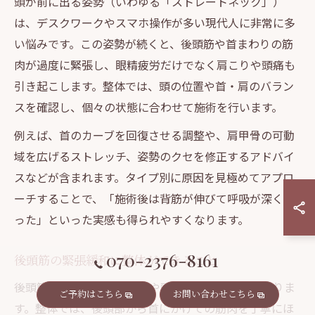
頭が前に出る姿勢（いわゆる「ストレートネック」）
は、デスクワークやスマホ操作が多い現代人に非常に多
い悩みです。この姿勢が続くと、後頭筋や首まわりの筋
肉が過度に緊張し、眼精疲労だけでなく肩こりや頭痛も
引き起こします。整体では、頭の位置や首・肩のバラン
スを確認し、個々の状態に合わせて施術を行います。
例えば、首のカーブを回復させる調整や、肩甲骨の可動
域を広げるストレッチ、姿勢のクセを修正するアドバイ
スなどが含まれます。タイプ別に原因を見極めてアプロ
ーチすることで、「施術後は背筋が伸びて呼吸が深くな
った」といった実感も得られやすくなります。
070-2376-8161
後頭筋の緊張緩和に整体ができること
後頭筋の緊張は、目の疲れや頭痛の大きな原因となりま
ご予約はこちら
お問い合わせこちら
す。整体では、後頭部から首にかけての筋肉を丁寧にほ