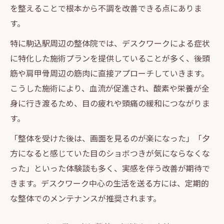
を整えることで根本から不調を改善できる点にありま
頭が前に出るタイプ別整体アプローチとは
す。
後頭筋の緊張緩和に整体ができること
特に駒込駅周辺の整体院では、デスクワークによる症状
整体通じて後頭筋の張りを和らげるコツ
に特化した施術プランを提供していることが多く、後頭
整体で後頭筋の張りを緩和する実践ポイン
筋や肩甲骨周辺の筋肉に直接アプローチしていきます。
ト
こうした施術により、血流が促進され、酸素や栄養が全
デスクワークで張る後頭筋整体の施術効果
身に行き渡るため、目の疲れや頭痛の緩和につながりま
パソコン肩に整体がどのように効くのか解
す。
説
「整体を受けた後は、画面を見るのが楽になった」「夕
スマホ首の後頭筋ケア整体で得られる効果
方になると感じていた目のショボつきが気にならなくな
姿勢改善と後頭筋整体の密接な関係に注目
った」といった体験談も多く、実感を伴う改善が期待で
きます。デスクワーク中心の生活を送る方には、定期的
な整体でのメンテナンスが推奨されます。