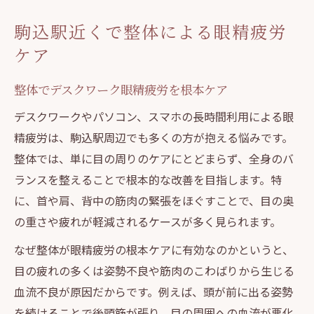
デスクワーク疲れに整体が効く理由とは
駒込駅近くで整体による眼精疲労
整体がデスクワーク疲労に強い根拠を徹底
ケア
解説
パソコン作業で硬くなる筋肉を整体でほぐ
整体でデスクワーク眼精疲労を根本ケア
す
デスクワークやパソコン、スマホの長時間利用による眼
スマホ首の違和感を整体でリセットする秘
精疲労は、駒込駅周辺でも多くの方が抱える悩みです。
訣
整体では、単に目の周りのケアにとどまらず、全身のバ
整体で姿勢改善し眼精疲労を根本からケア
ランスを整えることで根本的な改善を目指します。特
に、首や肩、背中の筋肉の緊張をほぐすことで、目の奥
後頭筋の緊張を整体で和らげるポイント
の重さや疲れが軽減されるケースが多く見られます。
スマホやPC使用時の首こりを整体で対策
なぜ整体が眼精疲労の根本ケアに有効なのかというと、
整体でスマホ首やPC首こりを根本改善へ
目の疲れの多くは姿勢不良や筋肉のこわばりから生じる
長時間作業の首こり整体で楽になる理由
血流不良が原因だからです。例えば、頭が前に出る姿勢
整体で得られる首まわりの柔軟性アップ法
を続けることで後頭筋が張り、目の周囲への血流が悪化