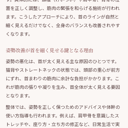
置を正しく調整し、筋肉の緊張を和らげる施術が行われ
とは
ます。こうしたアプローチにより、首のラインが自然と
整体で改善する首まわりのむくみやコリの
細く見えるだけでなく、全身のバランスも改善されやす
対策
くなります。
首ボキボキ整体の効果と安全性を正しく知
る
姿勢改善が首を細く見せる鍵となる理由
ストレートネック改善に整体が果たす役割
姿勢の悪化は、首が太く見える主な原因のひとつです。
整体で首の歪みを整え美しいラインを実現
猫背やストレートネックの状態では、頭部の重心が前方
整体を活用した首元ケアのポイント
にずれ、首まわりの筋肉に余計な負担がかかります。こ
整体による首元の骨格調整で細見せを実現
れが筋肉の張りや凝りを生み、首全体が太く見える要因
日常生活に活かせる姿勢改善セルフケア法
となります。
首や肩のコリを整体で根本からアプローチ
整体では、姿勢を正しく保つためのアドバイスや体幹の
整体施術後の首元の変化を実感するポイン
使い方指導も行われます。例えば、肩甲骨を意識したス
ト
トレッチや、座り方・立ち方の修正など、日常生活で実