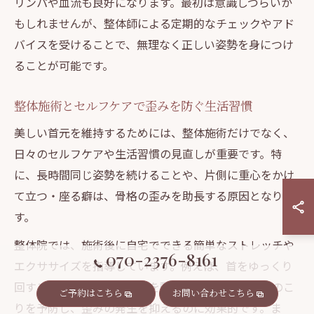
リンパや血流も良好になります。最初は意識しづらいか
もしれませんが、整体師による定期的なチェックやアド
バイスを受けることで、無理なく正しい姿勢を身につけ
ることが可能です。
整体施術とセルフケアで歪みを防ぐ生活習慣
美しい首元を維持するためには、整体施術だけでなく、
日々のセルフケアや生活習慣の見直しが重要です。特
に、長時間同じ姿勢を続けることや、片側に重心をかけ
て立つ・座る癖は、骨格の歪みを助長する原因となりま
す。
整体院では、施術後に自宅でできる簡単なストレッチや
070-2376-8161
エクササイズを指導しています。例えば、首をゆっくり
回すストレッチや、肩甲骨を動かす体操は、首や肩のこ
ご予約はこちら
お問い合わせこちら
りを予防し、歪みの発生を抑えるのに効果的です。ま