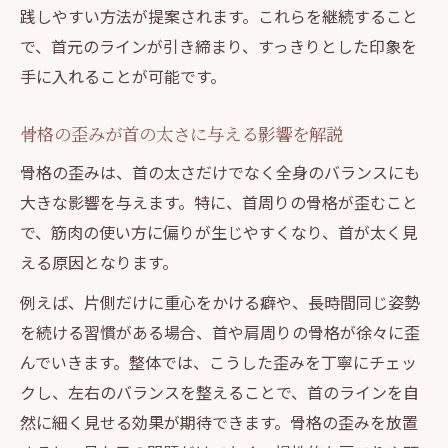
骨格矯正と姿勢改善の組み合わせが効果的
践しやすい方法が提案されます。これらを継続すること
歪み改善で首本来の美しさを引き出す
で、首元のラインが引き締まり、すっきりとした印象を
手に入れることが可能です。
整体で骨格の歪みを整えて首の美しさを復
活
骨格の歪みが首の太さに与える影響を解説
首のラインを引き出す姿勢改善メソッド紹
骨格の歪みは、首の太さだけでなく全身のバランスにも
介
大きな影響を与えます。特に、首周りの骨格が歪むこと
整体施術とセルフケアで歪みを防ぐ生活習
で、筋肉の使い方に偏りが生じやすくなり、首が太く見
慣
える原因となります。
骨格の安定がもたらす首元の印象アップ術
例えば、片側だけに重心をかける癖や、長時間同じ姿勢
歪みを見極める整体のプロの視点とアドバ
を続ける習慣がある場合、首や肩周りの骨格が徐々に歪
イス
んでいきます。整体では、こうした歪みを丁寧にチェッ
首のラインを整える姿勢改善の新提案
クし、左右のバランスを整えることで、首のラインを自
整体の新アプローチで首のラインを美しく
然に細く見せる効果が期待できます。骨格の歪みを放置
保つ