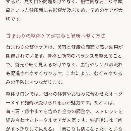
すると、見た目の問題だけでなく、慢性的な肩こりや頭
姿勢改善と骨格調整がもたらす美容効果を
痛といった健康面にも影響が及ぶため、早めのケアが大
解説
切です。
首まわりの歪みを整体でケアする実践的ポ
イント
首まわりの整体ケアが美容と健康へ導く方法
整体院で首のラインを整える最新メソッド
首まわりの整体ケアは、美容と健康の両面で高い効果が
紹介
期待されています。骨格と筋肉のバランスを整えること
美しい首元を維持するための姿勢習慣作り
で、首元が細く見えるだけでなく、血行やリンパの流れ
も促進されやすくなります。これにより、むくみやたる
みの予防にもつながります。
整体サロンでは、個々の体質やお悩みに合わせたオーダ
ーメイド施術が受けられる点が魅力です。たとえば、
首・肩・背中までを含めた全身の調整や、ストレッチを
組み合わせたトータルケアが人気です。施術後には「首
がすっきりして見える」「肩こりも楽になった」という