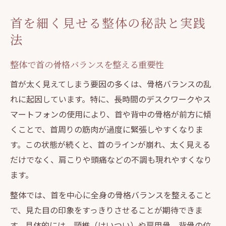
整体で首が太くなる原因を根本から解消す
首を細く見せる整体の秘訣と実践
る
法
姿勢と骨格から導く美しい首ライン
整体による姿勢矯正で首のラインを美しく
整体で首の骨格バランスを整える重要性
保つ
首が太く見えてしまう要因の多くは、骨格バランスの乱
骨格の歪み改善が首元の印象を変えるポイ
れに起因しています。特に、長時間のデスクワークやス
ント
マートフォンの使用により、首や背中の骨格が前方に傾
首が太く見える生活習慣を整体で見直す方
くことで、首周りの筋肉が過度に緊張しやすくなりま
法
す。この状態が続くと、首のラインが崩れ、太く見える
美しい首ラインのための整体施術の流れを
だけでなく、肩こりや頭痛などの不調も現れやすくなり
解説
ます。
首を細く見せるための正しい姿勢の作り方
整体では、首を中心に全身の骨格バランスを整えること
首が太く見える原因を整体で解消
で、見た目の印象をすっきりさせることが期待できま
す。具体的には、頸椎（けいつい）や肩甲骨、背骨の位
骨格の歪みと姿勢が首の太さに与える影響