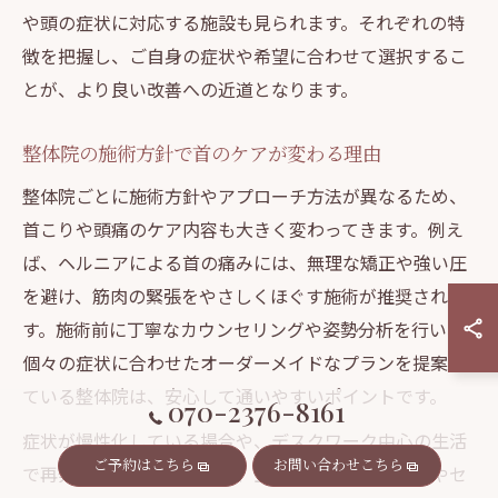
や頭の症状に対応する施設も見られます。それぞれの特
徴を把握し、ご自身の症状や希望に合わせて選択するこ
とが、より良い改善への近道となります。
整体院の施術方針で首のケアが変わる理由
整体院ごとに施術方針やアプローチ方法が異なるため、
首こりや頭痛のケア内容も大きく変わってきます。例え
ば、ヘルニアによる首の痛みには、無理な矯正や強い圧
を避け、筋肉の緊張をやさしくほぐす施術が推奨されま
す。施術前に丁寧なカウンセリングや姿勢分析を行い、
個々の症状に合わせたオーダーメイドなプランを提案し
ている整体院は、安心して通いやすいポイントです。
070-2376-8161
症状が慢性化している場合や、デスクワーク中心の生活
ご予約はこちら
お問い合わせこちら
で再発リスクが高い方には、生活習慣のアドバイスやセ