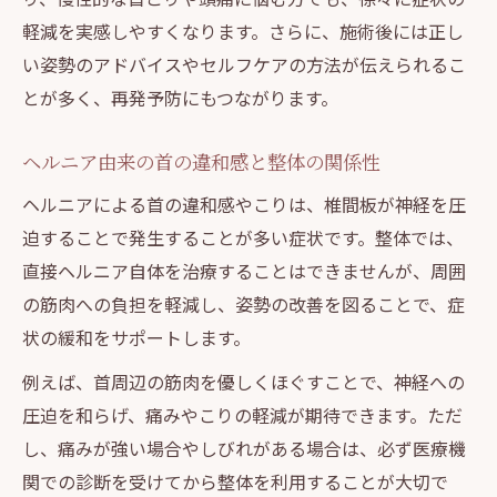
慢性的な首痛・頭痛に整体ができること
軽減を実感しやすくなります。さらに、施術後には正し
整体で慢性首痛と頭痛を緩和する方法
い姿勢のアドバイスやセルフケアの方法が伝えられるこ
首こりが原因の頭痛対策に整体が有効な理
とが多く、再発予防にもつながります。
由
ヘルニア由来の首の違和感と整体の関係性
整体による姿勢調整で不調を軽減する秘訣
ヘルニアによる首の違和感やこりは、椎間板が神経を圧
整体と訪問マッサージの違いと選び方
迫することで発生することが多い症状です。整体では、
整体施術後のセルフケアの重要性を解説
直接ヘルニア自体を治療することはできませんが、周囲
首の不調を感じたら整体選びが重要な理由
の筋肉への負担を軽減し、姿勢の改善を図ることで、症
首こりや頭痛改善には整体選びがカギ
状の緩和をサポートします。
整体・整骨院・鍼灸の違いを理解する
例えば、首周辺の筋肉を優しくほぐすことで、神経への
整体院の施術方針で首のケアが変わる理由
圧迫を和らげ、痛みやこりの軽減が期待できます。ただ
整体選びで重視すべき施術内容と対応力
し、痛みが強い場合やしびれがある場合は、必ず医療機
通いやすい整体院を見極めるチェックポイ
関での診断を受けてから整体を利用することが大切で