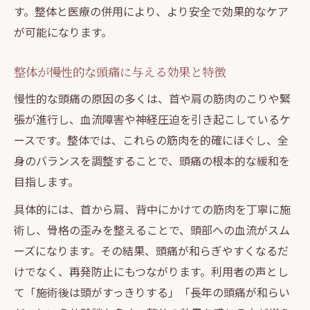
ント
す。整体と医療の併用により、より安全で効果的なケア
本駒込で整体を活用した快適な日々への第一歩
が可能になります。
整体で本駒込周辺の快適生活をサポート
整体が慢性的な頭痛に与える効果と特徴
首こり頭痛予防に整体を取り入れる習慣づ
くり
慢性的な頭痛の原因の多くは、首や肩の筋肉のこりや緊
整体による地域密着型のヘルニアケアとは
張が進行し、血流障害や神経圧迫を引き起こしているケ
ースです。整体では、これらの筋肉を的確にほぐし、全
整体施術と日常生活のバランスを整える工
身のバランスを調整することで、頭痛の根本的な緩和を
夫
目指します。
整体利用者が実感する本駒込エリアの魅力
具体的には、首から肩、背中にかけての筋肉を丁寧に施
術し、骨格の歪みを整えることで、頭部への血流がスム
ーズになります。その結果、頭痛が和らぎやすくなるだ
けでなく、再発防止にもつながります。利用者の声とし
て「施術後は頭がすっきりする」「長年の頭痛が和らい