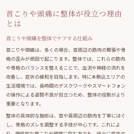
整体で首ヘルニアのつらさを和らげる方法
首こりや頭痛に整体が役立つ理由
整体による首ヘルニア症状へのアプローチ
とは
ヘルニアによる首こりを整体で改善するポ
イント
首こりや頭痛を整体でケアする仕組み
頭痛や首の重だるさを和らげる整体施術
首こりや頭痛は、多くの場合、首周辺の筋肉の緊張や骨
整体で筋肉や骨格を整えるケアの流れ
格の歪みが原因で起こります。整体では、これらの筋肉
や骨格のバランスを整えることで、血流や神経の流れを
整体と鍼灸の併用による首の不調対策
改善し、症状の緩和を目指します。特に本駒込エリアの
ヘルニアによる首こり改善の整体体験談
生活環境では、長時間のデスクワークやスマートフォン
整体体験者が語る首こり改善の変化
の操作による姿勢不良が目立つため、整体の役割がより
ヘルニア由来の首の痛みと整体の実感
重要となります。
整体施術を受けた後の頭痛軽減エピソード
整体の具体的な施術は、首や肩周辺の筋肉を丁寧にほぐ
慢性的な首こりに整体がもたらす安心感
し、骨格のズレを調整する手技が中心です。これによ
整体とリラクゼーションの相乗効果とは
り、慢性的な首こりや頭痛に悩む方でも、徐々に症状の