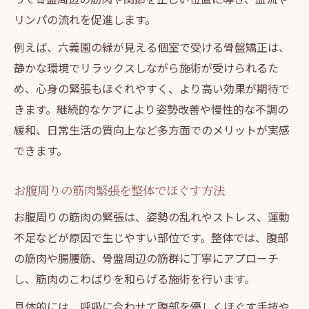
腸内環境を意識した整体ケアの方法
リンパの流れを促進します。
緑に包まれた個室整体で深いやすらぎ体験
例えば、六義園の緑が見える個室で受ける骨盤矯正は、
緑に癒される個室整体で心身リセット
静かな環境でリラックスしながら施術が受けられるた
六義園を望む個室で整体の贅沢リラクゼー
め、心身の緊張もほぐれやすく、より高い効果が期待で
ション
きます。継続的なケアにより姿勢改善や慢性的な不調の
整体でお腹周り筋肉と骨盤を同時にケア
緩和、日常生活の質向上など多方面でのメリットが実感
プライベート空間がもたらす整体の安心感
できます。
自律神経を整え心身をリセットする整体法
お腹周りの筋肉緊張を整体でほぐす方法
整体で腸内環境を整える時間の過ごし方
腸内環境を整える骨盤ケアの秘訣とは
お腹周りの筋肉の緊張は、姿勢の乱れやストレス、運動
不足などが原因で生じやすい部位です。整体では、腹部
整体で骨盤矯正をし腸内環境の改善を目指
の筋肉や腸腰筋、骨盤周辺の筋群に丁寧にアプローチ
す
し、筋肉のこわばりを和らげる施術を行います。
お腹周り筋肉ほぐしが腸に与える良い影響
具体的には、呼吸に合わせて腹部を優しくほぐす手技や
整体による自律神経ケアで腸内環境も安定