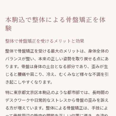
骨盤矯正の整体が腸内環境に与える影響
骨盤矯正がもたらす自律神経の安定
本駒込で整体による骨盤矯正を体
整体による骨盤矯正で自律神経を整える仕
験
組み
お腹周りの筋肉緩和がもたらすリラックス
整体で骨盤矯正を受けるメリットと効果
効果
整体で骨盤矯正を受ける最大のメリットは、身体全体の
骨盤矯正整体後の自律神経バランスの変化
バランスが整い、本来の正しい姿勢を取り戻せる点にあ
整体施術で腸内環境が良くなる理由
ります。骨盤は身体の土台となる部分であり、歪みが生
じると腰痛や肩こり、冷え、むくみなど様々な不調を引
プライベート空間整体で心身リセット実感
き起こしやすくなります。
お腹周りの筋肉をほぐす整体の魅力
特に東京都文京区本駒込のような都市部では、長時間の
整体でお腹周りの筋肉緊張をやさしく解消
デスクワークや日常的なストレスから骨盤の歪みを訴え
骨盤矯正と整体で姿勢から身体を整える
る方が増えています。整体による骨盤矯正は、手技によ
自律神経の乱れを整体で整える新習慣とは
って骨盤周辺の筋肉や関節を正しい位置に導き、血流や