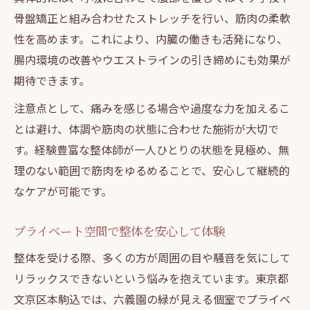
骨盤矯正と組み合わせたストレッチを行い、筋肉の柔軟
緑あふれる整体空間で腸活をサポート
性を高めます。これにより、内臓の働きも活発になり、
骨盤ケア整体がもたらす全身の健康効果
腸内環境の改善やウエストラインの引き締めにも効果が
プライベート空間で整体効果を実感
期待できます。
整体の効果を最大限感じる個室施術の魅力
注意点として、痛みを感じる場合や過度な力を加えるこ
骨盤矯正整体で心身ともにリラックス体験
とは避け、体調や筋肉の状態に合わせた施術が大切で
お腹周りの筋肉を整体で集中的にケアする
す。経験豊富な整体師が一人ひとりの状態を見極め、無
意義
理のない範囲で筋肉をゆるめることで、安心して継続的
整体で自律神経を整え毎日を快適に過ごす
なケアが可能です。
腸内環境まで整う整体が人気の理由を解説
プライベート空間で整体を安心して体験
整体を受ける際、多くの方が周囲の目や騒音を気にして
リラックスできないという悩みを抱えています。東京都
文京区本駒込では、六義園の緑が見える個室でプライベ