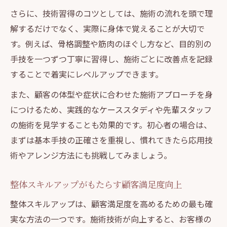
整体施術で避けたいＮＧワードと安全対策
さらに、技術習得のコツとしては、施術の流れを頭で理
表現リスク回避が整体師の信頼につながる
解するだけでなく、実際に身体で覚えることが大切で
理由
す。例えば、骨格調整や筋肉のほぐし方など、目的別の
手技を一つずつ丁寧に習得し、施術ごとに改善点を記録
整体スキルアップと安全な情報発信の関係
することで着実にレベルアップできます。
発信時に注意すべき整体師の言葉選びとは
整体現場で実践できる施術向上の工夫
また、顧客の体型や症状に合わせた施術アプローチを身
につけるため、実践的なケーススタディや先輩スタッフ
整体師の成長に欠かせない実践的スキル活用法
の施術を見学することも効果的です。初心者の場合は、
整体スキルアップに役立つ実践例を紹介
まずは基本手技の正確さを重視し、慣れてきたら応用技
現場で活かせる整体の応用テクニックとは
術やアレンジ方法にも挑戦してみましょう。
整体師の成長を加速させるスキル活用術
施術現場で求められる整体力の使い方
整体スキルアップがもたらす顧客満足度向上
整体スキルアップが収益向上に結びつく理
整体スキルアップは、顧客満足度を高めるための最も確
由
実な方法の一つです。施術技術が向上すると、お客様の