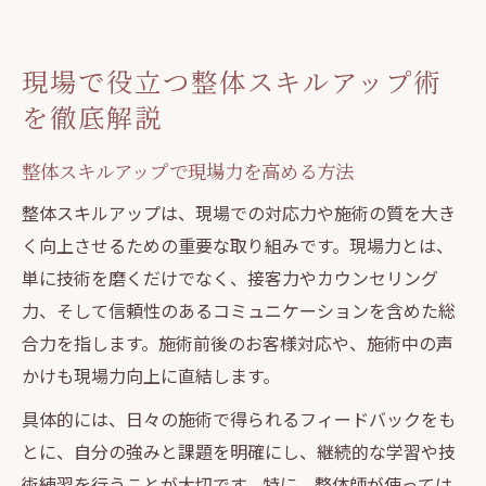
現場で求められる整体スキルの磨き方
整体技術を現場で生かすポイント解説
現場で役立つ整体スキルアップ術
表現リスクを回避する接客の心得と整体技術
を徹底解説
整体で避けたいNGワードと安全な伝え方
表現リスクを減らす整体師の接客ポイント
整体スキルアップで現場力を高める方法
整体技術と表現力の両立が信頼を生む理由
整体スキルアップは、現場での対応力や施術の質を大き
整体現場で役立つリスク回避の接客術
く向上させるための重要な取り組みです。現場力とは、
単に技術を磨くだけでなく、接客力やカウンセリング
施術中に整体師が注意すべき言葉選び
力、そして信頼性のあるコミュニケーションを含めた総
スキルアップを目指すなら知識と施術の両面強
合力を指します。施術前後のお客様対応や、施術中の声
化を
かけも現場力向上に直結します。
整体知識と施術力を同時に伸ばす方法
具体的には、日々の施術で得られるフィードバックをも
整体スキルアップに必要な学習手段の選び
とに、自分の強みと課題を明確にし、継続的な学習や技
方
術練習を行うことが大切です。特に、整体師が使っては