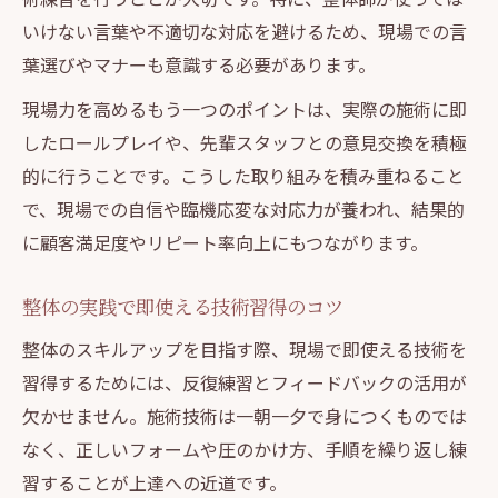
知識と技術を両立させる整体師の成長戦略
いけない言葉や不適切な対応を避けるため、現場での言
整体スキルアップで差がつく研修活用法
葉選びやマナーも意識する必要があります。
施術力と知識強化が整体師の信頼感を高め
現場力を高めるもう一つのポイントは、実際の施術に即
る
したロールプレイや、先輩スタッフとの意見交換を積極
整体で信頼される接客マナーと施術力の磨き方
的に行うことです。こうした取り組みを積み重ねること
整体で信頼されるための接客マナー実践術
で、現場での自信や臨機応変な対応力が養われ、結果的
施術力アップが叶えるリピーター獲得法
に顧客満足度やリピート率向上にもつながります。
整体師に求められる信頼感と安心対応のコ
ツ
整体の実践で即使える技術習得のコツ
整体スキルアップで身につく接客の極意
整体のスキルアップを目指す際、現場で即使える技術を
マナーと技術が整体師の評価を左右する理
習得するためには、反復練習とフィードバックの活用が
由
欠かせません。施術技術は一朝一夕で身につくものでは
NGワードに注意した安全な発信と施術向上のコ
なく、正しいフォームや圧のかけ方、手順を繰り返し練
ツ
習することが上達への近道です。