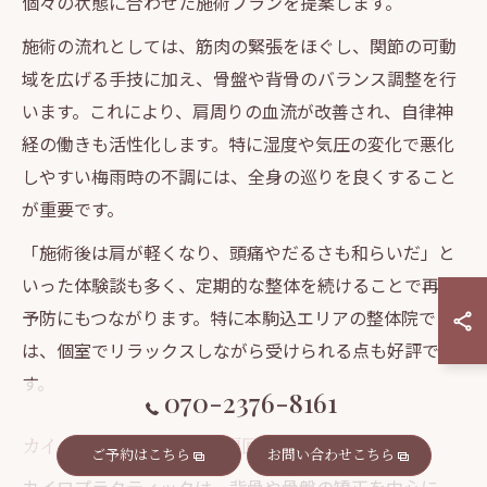
個々の状態に合わせた施術プランを提案します。
施術の流れとしては、筋肉の緊張をほぐし、関節の可動
域を広げる手技に加え、骨盤や背骨のバランス調整を行
います。これにより、肩周りの血流が改善され、自律神
経の働きも活性化します。特に湿度や気圧の変化で悪化
しやすい梅雨時の不調には、全身の巡りを良くすること
が重要です。
「施術後は肩が軽くなり、頭痛やだるさも和らいだ」と
いった体験談も多く、定期的な整体を続けることで再発
予防にもつながります。特に本駒込エリアの整体院で
は、個室でリラックスしながら受けられる点も好評で
す。
070-2376-8161
カイロプラクティックで肩回りも快適に
ご予約はこちら
お問い合わせこちら