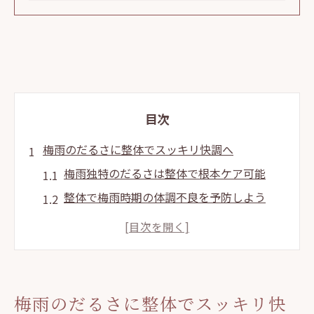
目次
梅雨のだるさに整体でスッキリ快調へ
梅雨独特のだるさは整体で根本ケア可能
整体で梅雨時期の体調不良を予防しよう
東洋整体術で梅雨の自律神経を整える方法
整体が導く梅雨の重だるい体質改善ポイン
ト
姿勢改善で梅雨のだるさと無縁の毎日に
梅雨のだるさに整体でスッキリ快
気圧変化の頭痛に整体ができる対策法