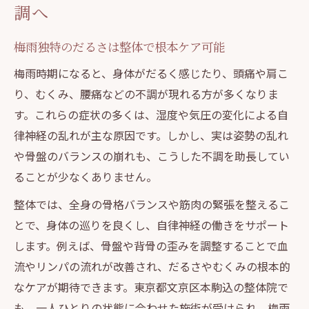
調へ
整体で気圧差による頭痛の根本対策を実現
東洋整体術が頭痛の頻度を減らす理由
梅雨独特のだるさは整体で根本ケア可能
頭痛と姿勢の関係を整体視点で徹底解説
梅雨時期になると、身体がだるく感じたり、頭痛や肩こ
整体で期待できる梅雨の頭痛軽減アプロー
り、むくみ、腰痛などの不調が現れる方が多くなりま
チ
す。これらの症状の多くは、湿度や気圧の変化による自
律神経の乱れが主な原因です。しかし、実は姿勢の乱れ
整体施術が頭部の緊張を和らげる仕組み
や骨盤のバランスの崩れも、こうした不調を助長してい
湿度によるむくみ悩みを整体で軽減
ることが少なくありません。
整体で梅雨時のむくみをすっきりリセット
整体では、全身の骨格バランスや筋肉の緊張を整えるこ
東洋整体術が巡りを促す理由と施術効果
とで、身体の巡りを良くし、自律神経の働きをサポート
むくみが気になる梅雨に整体ができること
します。例えば、骨盤や背骨の歪みを調整することで血
整体とカイロプラクティックでむくみ対策
流やリンパの流れが改善され、だるさやむくみの根本的
体内バランスを整える整体のメリット
なケアが期待できます。東京都文京区本駒込の整体院で
自律神経の乱れは整体で整えるべき理由
も、一人ひとりの状態に合わせた施術が受けられ、梅雨