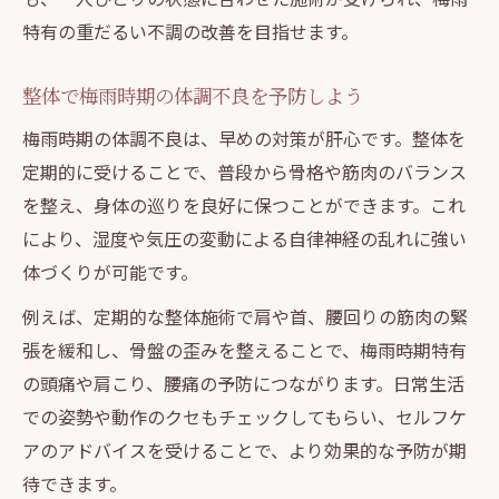
梅雨による自律神経の乱れは整体で安定へ
特有の重だるい不調の改善を目指せます。
整体施術が自律神経のバランスを調整する
整体で梅雨時期の体調不良を予防しよう
東洋整体術で自律神経ケアが重要な理由
梅雨時期の体調不良は、早めの対策が肝心です。整体を
整体で感じる心身のリラックス効果とは
定期的に受けることで、普段から骨格や筋肉のバランス
自律神経トラブルを整体で根本改善しよう
を整え、身体の巡りを良好に保つことができます。これ
肩こりがつらい梅雨に整体が選ばれる訳
により、湿度や気圧の変動による自律神経の乱れに強い
整体で梅雨時の肩こりが楽になる理由
体づくりが可能です。
東洋整体術の肩こりケアが人気の背景
例えば、定期的な整体施術で肩や首、腰回りの筋肉の緊
姿勢改善で肩こりと梅雨の辛さを解消
張を緩和し、骨盤の歪みを整えることで、梅雨時期特有
整体施術の肩こりリセットアプローチ
の頭痛や肩こり、腰痛の予防につながります。日常生活
カイロプラクティックで肩回りも快適に
での姿勢や動作のクセもチェックしてもらい、セルフケ
整体だから叶う梅雨時体調リセット術
アのアドバイスを受けることで、より効果的な予防が期
整体が導く梅雨時期の全身リセット体験
待できます。