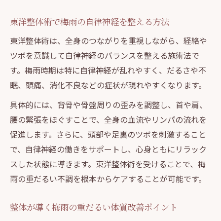
東洋整体術で心身の重さを一掃する秘訣
東洋整体術で梅雨の自律神経を整える方法
カイロプラクティックの体調改善事例紹介
東洋整体術は、全身のつながりを重視しながら、経絡や
整体で得られる梅雨の不調トータルケア
ツボを意識して自律神経のバランスを整える施術法で
整体施術で梅雨の体と心をリフレッシュ
す。梅雨時期は特に自律神経が乱れやすく、だるさや不
眠、頭痛、消化不良などの症状が現れやすくなります。
具体的には、背骨や骨盤周りの歪みを調整し、首や肩、
腰の緊張をほぐすことで、全身の血流やリンパの流れを
促進します。さらに、頭部や足裏のツボを刺激すること
で、自律神経の働きをサポートし、心身ともにリラック
スした状態に導きます。東洋整体術を受けることで、梅
雨の重だるい不調を根本からケアすることが可能です。
整体が導く梅雨の重だるい体質改善ポイント