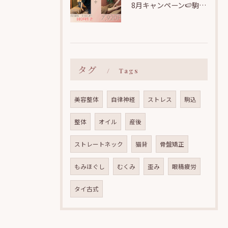
8月キャンペーン🍉駒込駅近【むくみ・疲労・セルライトを丸ごとリセット！美脚シルエット矯正コース】
タグ
Tags
美容整体
自律神経
ストレス
駒込
整体
オイル
産後
ストレートネック
猫背
骨盤矯正
もみほぐし
むくみ
歪み
眼精疲労
タイ古式