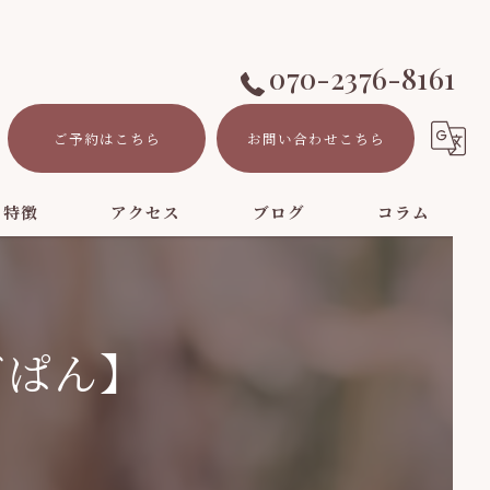
070-2376-8161
ご予約はこちら
お問い合わせこちら
の特徴
アクセス
ブログ
コラム
ト
ごぱん】
ーション
パ