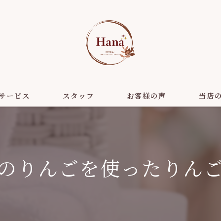
サービス
スタッフ
お客様の声
当店
美容
ダイエッ
のりんごを使ったりん
リラクゼ
ヘッドス
小顔