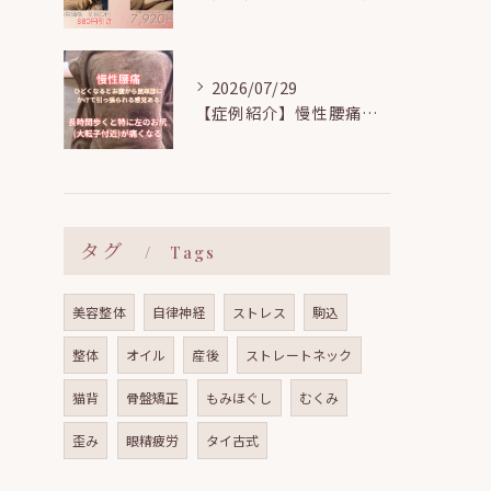
2026/07/29
【症例紹介】慢性腰痛とウエストのくびれ・お尻の痛みの関係とは？実際の施術変化をご紹介！
タグ
Tags
美容整体
自律神経
ストレス
駒込
整体
オイル
産後
ストレートネック
猫背
骨盤矯正
もみほぐし
むくみ
歪み
眼精疲労
タイ古式