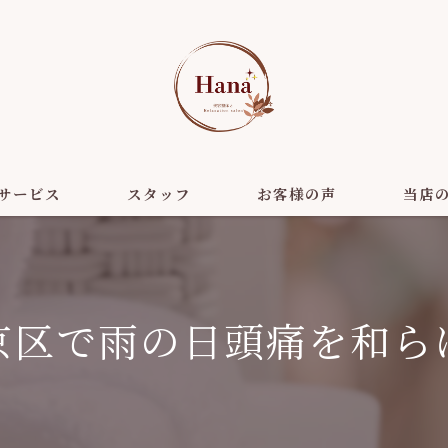
サービス
スタッフ
お客様の声
当店
美容
ダイエッ
京区で雨の日頭痛を和ら
リラクゼ
ヘッドス
小顔