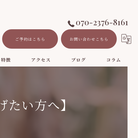
070-2376-8161
ご予約はこちら
お問い合わせこちら
の特徴
アクセス
ブログ
コラム
ト
げたい方へ】
ーション
パ