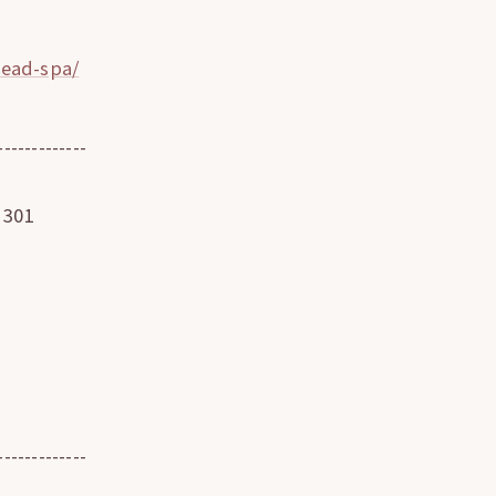
head-spa/
-------------
301
-------------