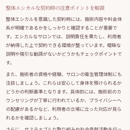
整体エシカルな契約時の注意ポイントを解説
整体エシカルを意識した契約時には、施術内容や料金体
系が明確であるかをしっかりと確認することが重要で
す。エシカルなサロンでは、説明責任を果たし、利用者
が納得した上で契約できる環境が整っています。曖昧な
説明や強引な勧誘がないかどうかもチェックポイントで
す。
また、施術者の資格や経験、サロンの衛生管理体制にも
注目しましょう。これらは安心して身体を預けられるか
どうかの判断基準となります。具体的には、施術前のカ
ウンセリングが丁寧に行われているか、プライバシーへ
の配慮があるかなど、利用者の立場に立った対応が見ら
れるかを確認しましょう。
さらに、サステナブルな取り組みや社会貢献活動を行っ