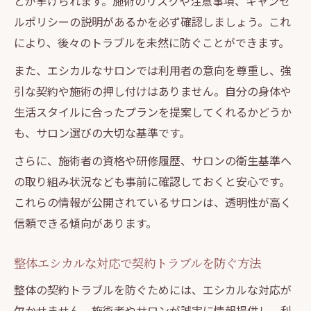
とが挙げられます。施術のリスクや注意事項、キャンセ
ルポリシーの説明があるかを必ず確認しましょう。これ
により、後々のトラブルを未然に防ぐことができます。
また、エシカルなサロンでは利用者の意向を尊重し、強
引な契約や施術の押し付けはありません。自分の身体や
生活スタイルに合ったプランを提案してくれるかどうか
も、サロン選びの大切な基準です。
さらに、施術者の資格や研修履歴、サロンの衛生基準へ
の取り組み状況なども事前に確認しておくと安心です。
これらの情報が公開されているサロンは、透明性が高く
信頼できる傾向があります。
整体エシカルな対応で契約トラブルを防ぐ方法
整体の契約トラブルを防ぐためには、エシカルな対応が
欠かせません。施術者やサロンが誠実に情報提供し、利