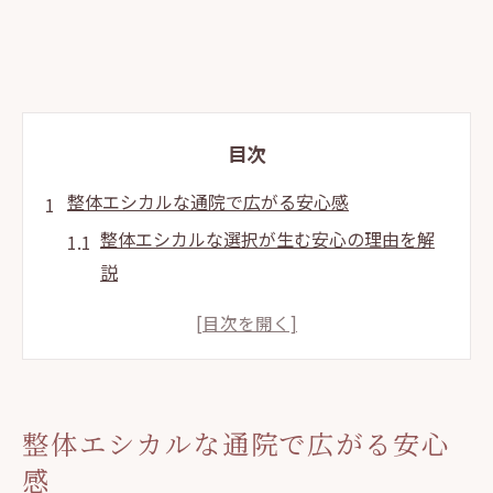
目次
整体エシカルな通院で広がる安心感
整体エシカルな選択が生む安心の理由を解
説
整体でエシカルな通院がもたらす心身の変
化
エシカル視点で選ぶ整体院のメリットとは
整体エシカルの実践が生む社会的な安心感
整体エシカルな通院で広がる安心
安心できる整体通院のエシカルなポイント
感
サステナブルな整体を選ぶ視点とは