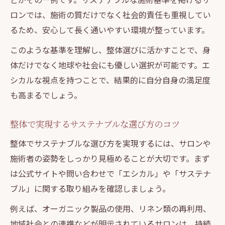
ロンでは、施術の質だけでなく社会的責任も重視してい
るため、安心して長く通いやすい環境が整っています。
このような基準を理解し、整体選びに活かすことで、身
体だけでなく地球や社会にも優しい選択が可能です。エ
シカルな視点を持つことで、結果的に自分自身の満足度
も高まるでしょう。
整体で実現するサステナブルな選び方のコツ
整体でサステナブルな選び方を実現するには、サロンや
施術者の姿勢をしっかり見極めることが大切です。まず
は公式サイトや問い合わせで「エシカル」や「サステナ
ブル」に関する取り組みを確認しましょう。
例えば、オーガニック製品の使用、リネン類の再利用、
地域社会との連携などが明示されているサロンは、持続