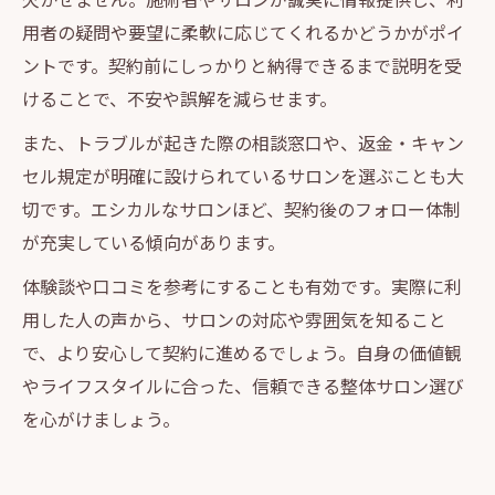
用者の疑問や要望に柔軟に応じてくれるかどうかがポイ
ントです。契約前にしっかりと納得できるまで説明を受
けることで、不安や誤解を減らせます。
また、トラブルが起きた際の相談窓口や、返金・キャン
セル規定が明確に設けられているサロンを選ぶことも大
切です。エシカルなサロンほど、契約後のフォロー体制
が充実している傾向があります。
体験談や口コミを参考にすることも有効です。実際に利
用した人の声から、サロンの対応や雰囲気を知ること
で、より安心して契約に進めるでしょう。自身の価値観
やライフスタイルに合った、信頼できる整体サロン選び
を心がけましょう。