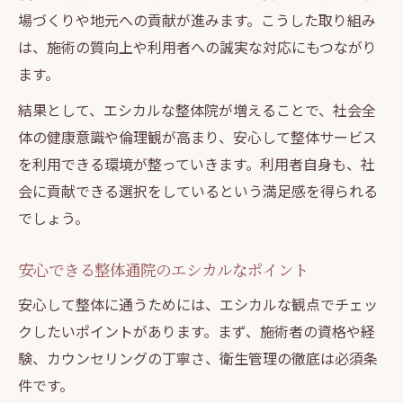
場づくりや地元への貢献が進みます。こうした取り組み
は、施術の質向上や利用者への誠実な対応にもつながり
ます。
結果として、エシカルな整体院が増えることで、社会全
体の健康意識や倫理観が高まり、安心して整体サービス
を利用できる環境が整っていきます。利用者自身も、社
会に貢献できる選択をしているという満足感を得られる
でしょう。
安心できる整体通院のエシカルなポイント
安心して整体に通うためには、エシカルな観点でチェッ
クしたいポイントがあります。まず、施術者の資格や経
験、カウンセリングの丁寧さ、衛生管理の徹底は必須条
件です。