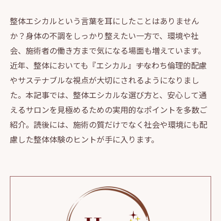
整体エシカルという言葉を耳にしたことはありません
か？身体の不調をしっかり整えたい一方で、環境や社
会、施術者の働き方まで気になる場面も増えています。
近年、整体においても『エシカル』――すなわち倫理的配慮
やサステナブルな視点が大切にされるようになりまし
た。本記事では、整体エシカルな選び方と、安心して通
えるサロンを見極めるための実用的なポイントを多数ご
紹介。読後には、施術の質だけでなく社会や環境にも配
慮した整体体験のヒントが手に入ります。