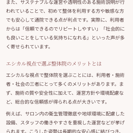
また、サステナブルな運営や透明性のある施術説明が行
整体エシカルな施術院の選び方と見極め方
われていることで、初めて整体を利用する方や敏感な方
身体に優しい整体をエシカルな基準で選ぶ
でも安心して通院できる点が利点です。実際に、利用者
方法
からは「信頼できるのでリピートしやすい」「社会的に
整体エシカル志向の方へおすすめな選び方
も良いことをしている気持ちになれる」といった声が多
安心の整体エシカルを見つけるチェックポ
く寄せられています。
イント
エシカル視点で選ぶ整体院のメリットとは
身体と社会に優しい整体エシカルな選択基
準
エシカルな視点で整体院を選ぶことには、利用者・施術
整体かカイロか迷う方へのエシカル案内
者・社会の三者にとって多くのメリットがあります。ま
ず、施術の質や安全性に加えて、運営方針や環境配慮な
整体とカイロの違いとエシカルな選び方
ど、総合的な信頼感が得られる点が大きいです。
エシカル視点で整体とカイロを比較するポ
イント
例えば、サロン内の衛生管理徹底や地球環境に配慮した
整体エシカルな立場からカイロとの違いを
設備、スタッフの働きやすさを重視した運営などが挙げ
解説
られます。こうした姿勢は長期的な安心感に結びつき、