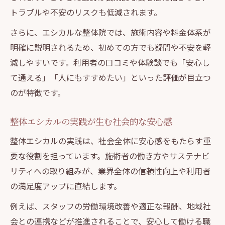
トラブルや不安のリスクも低減されます。
迷った時に知りたい整体エシカルな選択法
整体かカイロか迷う方にエシカルな判断基
さらに、エシカルな整体院では、施術内容や料金体系が
準
明確に説明されるため、初めての方でも疑問や不安を軽
減しやすいです。利用者の口コミや体験談でも「安心し
て通える」「人にもすすめたい」といった評価が目立つ
のが特徴です。
整体エシカルの実践が生む社会的な安心感
整体エシカルの実践は、社会全体に安心感をもたらす重
要な役割を担っています。施術者の働き方やサステナビ
リティへの取り組みが、業界全体の信頼性向上や利用者
の満足度アップに直結します。
例えば、スタッフの労働環境改善や適正な報酬、地域社
会との連携などが推進されることで、安心して働ける職