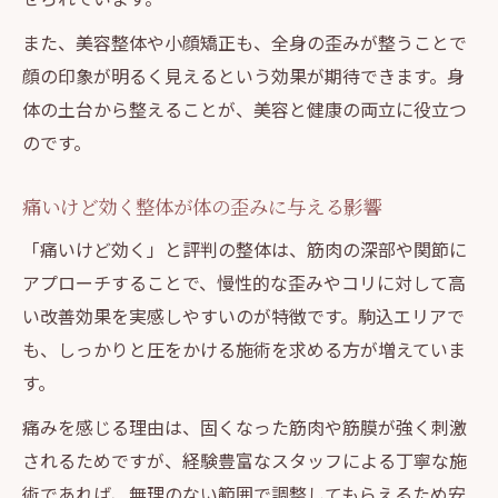
美容整体が人気の理由と施術の流れ解説
また、美容整体や小顔矯正も、全身の歪みが整うことで
駒込の整体院で体験できる美容整体の特徴
顔の印象が明るく見えるという効果が期待できます。身
体の土台から整えることが、美容と健康の両立に役立つ
全身ケアと小顔矯正を同時に叶える施術法
のです。
慢性的な肩こり腰痛に整体が効く理由
整体が肩こり腰痛に効果的な理由とは
痛いけど効く整体が体の歪みに与える影響
慢性的な不調に整体が選ばれるポイント
「痛いけど効く」と評判の整体は、筋肉の深部や関節に
整体施術で得られる痛み改善の実感例
アプローチすることで、慢性的な歪みやコリに対して高
整体とマッサージの肩腰ケアの違い
い改善効果を実感しやすいのが特徴です。駒込エリアで
口コミで広がる整体のコリ解消体験談
も、しっかりと圧をかける施術を求める方が増えていま
豊島区駒込で選ぶ安心の整体体験ガイド
す。
整体選びで重視したい口コミと評価の見方
痛みを感じる理由は、固くなった筋肉や筋膜が強く刺激
安心できる整体院の選び方とポイント解説
されるためですが、経験豊富なスタッフによる丁寧な施
リラクゼーションも重視した整体体験の流
術であれば、無理のない範囲で調整してもらえるため安