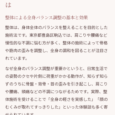
美容整体による小顔矯正の仕組みと流れ
は
整体施術で顔と全身が整う実感
整体による全身バランス調整の基本と効果
駒込の美容整体を選ぶ際のチェック項目
小顔矯正で期待できる美と健康の変化
整体は、身体全体のバランスを整えることを目的とした
施術法です。東京都豊島区駒込では、肩こりや腰痛など
口コミ評価が高い美容整体の特徴とは
慢性的な不調に悩む方が多く、整体の施術によって骨格
整体とマッサージの違いを徹底解説
や筋肉の歪みを調整し、全身の調和を図ることが注目さ
整体とマッサージの施術内容の違いを比較
れています。
駒込で人気の整体とマッサージの選び方
なぜ全身のバランス調整が重要かというと、日常生活で
整体に向いている人・マッサージが合う人
の姿勢のクセや片側に荷重がかかる動作が、知らず知ら
整体とマッサージの効果的な使い分け方
ずのうちに骨盤・背骨・首の歪みを引き起こし、肩こり
整体とマッサージの口コミから見る満足度
や腰痛、頭痛などの不調につながるためです。実際、整
顔から身体まで整う美容整体の魅力
体施術を受けることで「全身の軽さを実感した」「顔の
顔と全身の歪みに整体がもたらす変化とは
むくみが取れてすっきりした」といった体験談も多く寄
小顔矯正で得られる印象アップの秘密
せられています。