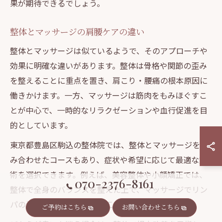
果が期待できるでしょう。
整体とマッサージの肩腰ケアの違い
整体とマッサージは似ているようで、そのアプローチや
効果に明確な違いがあります。整体は骨格や関節の歪み
を整えることに重点を置き、肩こり・腰痛の根本原因に
働きかけます。一方、マッサージは筋肉をもみほぐすこ
とが中心で、一時的なリラクゼーションや血行促進を目
的としています。
東京都豊島区駒込の整体院では、整体とマッサージを組
み合わせたコースもあり、症状や希望に応じて最適な施
術を選択できます。例えば、美容整体や小顔矯正では、
070-2376-8161
整体で全身のバランスを整えた上で、マッサージでリン
パの流れを促進するなどの工夫がなされています。
ご予約はこちら
お問い合わせこちら